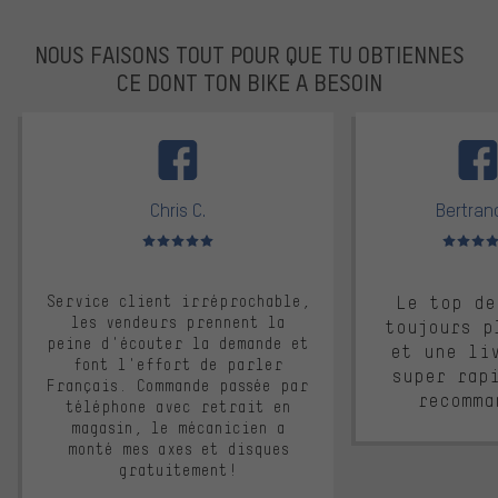
NOUS FAISONS TOUT POUR QUE TU OBTIENNES
CE DONT TON BIKE A BESOIN
facebook
Chris C.
Bertrand
Note moyenne : 5 sur 5
Note moyen
Service client irréprochable,
Le top de
les vendeurs prennent la
toujours p
peine d'écouter la demande et
et une li
font l'effort de parler
super rap
Français. Commande passée par
recomma
téléphone avec retrait en
magasin, le mécanicien a
monté mes axes et disques
gratuitement!