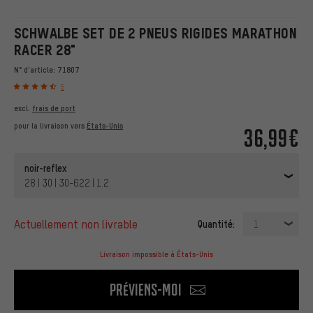
SCHWALBE SET DE 2 PNEUS RIGIDES MARATHON
RACER 28"
N° d'article:
71807
5
excl.
frais de port
pour la livraison vers
États-Unis
36,99€
noir-reflex
28 | 30 | 30-622 | 1.2
actuellement non livrable
Quantité:
1
Livraison impossible à États-Unis
Préviens-moi