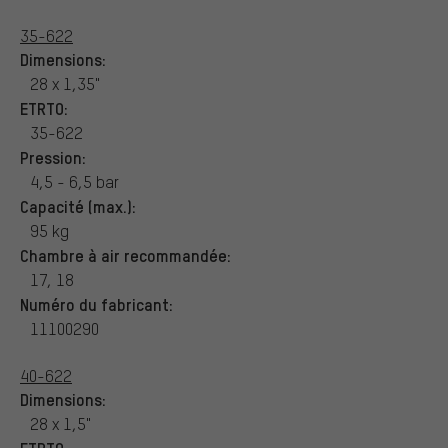
35-622
Dimensions:
28 x 1,35"
ETRTO:
35-622
Pression:
4,5 - 6,5 bar
Capacité (max.):
95 kg
Chambre à air recommandée:
17, 18
Numéro du fabricant:
11100290
40-622
Dimensions:
28 x 1,5"