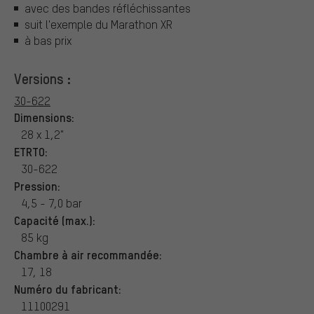
avec des bandes réfléchissantes
suit l'exemple du Marathon XR
à bas prix
Versions :
30-622
Dimensions:
28 x 1,2"
ETRTO:
30-622
Pression:
4,5 - 7,0 bar
Capacité (max.):
85 kg
Chambre à air recommandée:
17, 18
Numéro du fabricant:
11100291