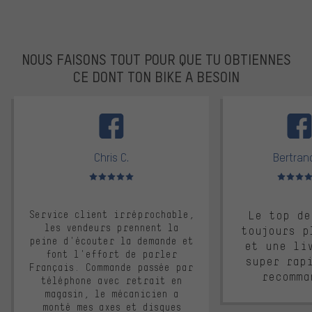
NOUS FAISONS TOUT POUR QUE TU OBTIENNES
CE DONT TON BIKE A BESOIN
facebook
Chris C.
Bertrand
Note moyenne : 5 sur 5
Note moyen
Service client irréprochable,
Le top de
les vendeurs prennent la
toujours p
peine d'écouter la demande et
et une li
font l'effort de parler
super rap
Français. Commande passée par
recomma
téléphone avec retrait en
magasin, le mécanicien a
monté mes axes et disques