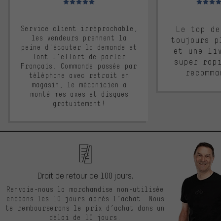
Service client irréprochable,
Le top de
les vendeurs prennent la
toujours p
peine d'écouter la demande et
et une li
font l'effort de parler
super rap
Français. Commande passée par
recomma
téléphone avec retrait en
magasin, le mécanicien a
monté mes axes et disques
gratuitement!
Droit de retour de 100 jours.
Renvoie-nous la marchandise non-utilisée
endéans les 10 jours après l’achat. Nous
te rembourserons le prix d’achat dans un
délai de 10 jours.