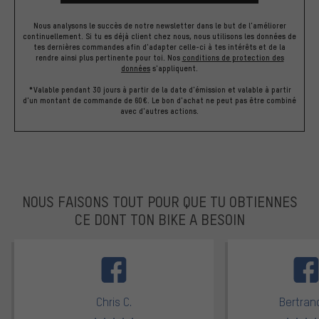
Nous analysons le succès de notre newsletter dans le but de l'améliorer
continuellement. Si tu es déjà client chez nous, nous utilisons les données de
tes dernières commandes afin d'adapter celle-ci à tes intérêts et de la
rendre ainsi plus pertinente pour toi.
Nos
conditions de protection des
données
s'appliquent.
*Valable pendant 30 jours à partir de la date d'émission et valable à partir
d'un montant de commande de 60€. Le bon d'achat ne peut pas être combiné
avec d'autres actions.
NOUS FAISONS TOUT POUR QUE TU OBTIENNES
CE DONT TON BIKE A BESOIN
facebook
Chris C.
Bertrand
Note moyenne : 5 sur 5
Note moyen