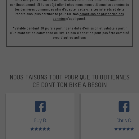
Nous analysons le succès de notre newsletter dans le but de l'améliorer
continuellement. Si tu es déjà client chez nous, nous utilisons les données de
tes dernières commandes afin d'adapter celle-ci à tes intérêts et de la
rendre ainsi plus pertinente pour toi.
Nos
conditions de protection des
données
s'appliquent.
*Valable pendant 30 jours à partir de la date d'émission et valable à partir
d'un montant de commande de 60€. Le bon d'achat ne peut pas être combiné
avec d'autres actions.
NOUS FAISONS TOUT POUR QUE TU OBTIENNES
CE DONT TON BIKE A BESOIN
facebook
Guy B.
Chris C.
Note moyenne : 5 sur 5
Note moyenne : 