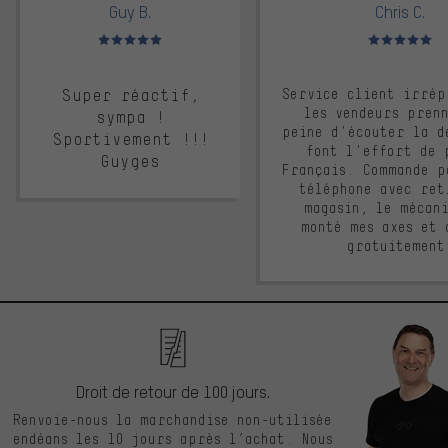
Guy B.
Chris C.
Note moyenne : 5 sur 5
Note moyenne : 
Super réactif,
Service client irrép
les vendeurs pren
sympa !
peine d'écouter la d
Sportivement !!!
font l'effort de 
Guyges
Français. Commande p
téléphone avec ret
magasin, le mécan
monté mes axes et 
gratuitement
Droit de retour de 100 jours.
Renvoie-nous la marchandise non-utilisée
endéans les 10 jours après l’achat. Nous