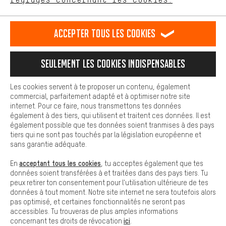
L'expérience d'achat est plus confortable. Ton expérience d'achat
est plus confortable. Avec les cookies de confort, nous
établissons des liens avec des plateformes de médias sociaux.
RÉSILIER LE CONTRAT
Communauté d'Aix-la-Chapelle
Accepter tous les cookies
Nous pouvons ainsi mettre à ta disposition d'autres contenus et
informations utiles. De plus, tu as la possibilité d'utiliser des
Programme d'affiliation
Mentions Légales
Protection des données
services supplémentaires qui te permettent de trouver plus
Seulement les cookies indispensables
facilement les bons produits. Par exemple, nous proposons une
Conditions générales de vente
Plateforme d'Alerte
fonction de chat qui permet de répondre rapidement et
facilement aux questions.
Reprise des batteries
Corepile
Paramètres de cookies
Les cookies servent à te proposer un contenu, également
commercial, parfaitement adapté et à optimiser notre site
Cookies de base
Modifier le contraste
internet. Pour ce faire, nous transmettons tes données
Les cookies de base garantissent que tu puisses utiliser les
également à des tiers, qui utilisent et traitent ces données. Il est
fonctions de notre site web.
Tous les prix s'entendent en euros (MwSt hors) plus les
également possible que tes données soient tranmises à des pays
tiers qui ne sont pas touchés par la législation européenne et
frais de port
États-Unis
pour la livraison vers
.
sans garantie adéquate.
acceptant tous les cookies
En
, tu acceptes également que tes
données soient transférées à et traitées dans des pays tiers. Tu
peux retirer ton consentement pour l'utilisation ultérieure de tes
données à tout moment. Notre site internet ne sera toutefois alors
pas optimisé, et certaines fonctionnalités ne seront pas
accessibles. Tu trouveras de plus amples informations
ici
concernant tes droits de révocation
.