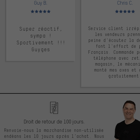
Guy B.
Chris C.
Note moyenne : 5 sur 5
Note moyenne : 
Super réactif,
Service client irrép
les vendeurs pren
sympa !
peine d'écouter la d
Sportivement !!!
font l'effort de 
Guyges
Français. Commande p
téléphone avec ret
magasin, le mécan
monté mes axes et 
gratuitement
Droit de retour de 100 jours.
Renvoie-nous la marchandise non-utilisée
endéans les 10 jours après l’achat. Nous