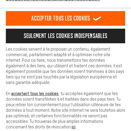
L'expérience d'achat est plus confortable. Ton expérience d'achat
est plus confortable. Avec les cookies de confort, nous
établissons des liens avec des plateformes de médias sociaux.
RÉSILIER LE CONTRAT
Communauté d'Aix-la-Chapelle
Accepter tous les cookies
Nous pouvons ainsi mettre à ta disposition d'autres contenus et
informations utiles. De plus, tu as la possibilité d'utiliser des
Programme d'affiliation
Mentions Légales
Protection des données
services supplémentaires qui te permettent de trouver plus
Seulement les cookies indispensables
facilement les bons produits. Par exemple, nous proposons une
Conditions générales de vente
Plateforme d'Alerte
fonction de chat qui permet de répondre rapidement et
facilement aux questions.
Reprise des batteries
Corepile
Paramètres de cookies
Les cookies servent à te proposer un contenu, également
commercial, parfaitement adapté et à optimiser notre site
Cookies de base
internet. Pour ce faire, nous transmettons tes données
Modifier le contraste
Les cookies de base garantissent que tu puisses utiliser les
également à des tiers, qui utilisent et traitent ces données. Il est
fonctions de notre site web.
également possible que tes données soient tranmises à des pays
Tous les prix s'entendent en euros (MwSt hors) plus les
tiers qui ne sont pas touchés par la législation européenne et
frais de port
États-Unis
pour la livraison vers
.
sans garantie adéquate.
acceptant tous les cookies
En
, tu acceptes également que tes
données soient transférées à et traitées dans des pays tiers. Tu
peux retirer ton consentement pour l'utilisation ultérieure de tes
données à tout moment. Notre site internet ne sera toutefois alors
pas optimisé, et certaines fonctionnalités ne seront pas
accessibles. Tu trouveras de plus amples informations
ici
concernant tes droits de révocation
.