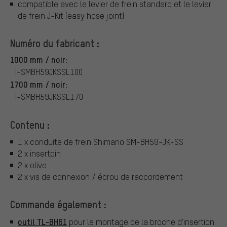
compatible avec le levier de frein standard et le levier
de frein J-Kit (easy hose joint)
Numéro du fabricant :
1000 mm / noir:
I-SMBH59JKSSL100
1700 mm / noir:
I-SMBH59JKSSL170
Contenu :
1 x conduite de frein Shimano SM-BH59-JK-SS
2 x insertpin
2 x olive
2 x vis de connexion / écrou de raccordement
Commande également :
outil TL-BH61
pour le montage de la broche d'insertion