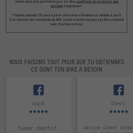
rendre ainsi plus pertinente pour toi.
Nos
conditions de protection des
données
s'appliquent.
*Valable pendant 30 jours à partir de la date d'émission et valable à partir
d'un montant de commande de 60€. Le bon d'achat ne peut pas être combiné
avec d'autres actions.
NOUS FAISONS TOUT POUR QUE TU OBTIENNES
CE DONT TON BIKE A BESOIN
facebook
Guy B.
Chris C.
Note moyenne : 5 sur 5
Note moyenne : 
Super réactif,
Service client irrép