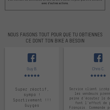
avec d'autres actions.
NOUS FAISONS TOUT POUR QUE TU OBTIENNES
CE DONT TON BIKE A BESOIN
facebook
Guy B.
Chris C.
Note moyenne : 5 sur 5
Note moyenne : 
Super réactif,
Service client irrép
les vendeurs pren
sympa !
peine d'écouter la d
Sportivement !!!
font l'effort de 
Guyges
Français. Commande p