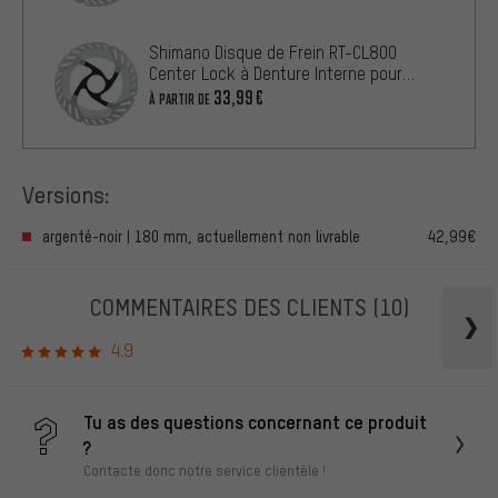
Shimano Disque de Frein RT-CL800
Center Lock à Denture Interne pour
Ultegra
33,99€
À PARTIR DE
Versions:
argenté-noir | 180 mm, actuellement non livrable
42,99€
COMMENTAIRES DES CLIENTS
(10)
4.9
Tu as des questions concernant ce produit
?
Contacte donc notre service clientèle !