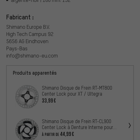
Fabricant :
Shimano Europe B.V.
High Tech Campus 92
5656 AG Eindhoven
Pays-Bas
info@shimano-eu.com
Produits apparentés
Shimano Disque de Frein RT-MT800
Center Lock pour XT / Ultegra
33,99€
Shimano Disque de Frein RT-CL900
Center Lock à Denture Interne pour
Dura-Ace
44,99€
À PARTIR DE