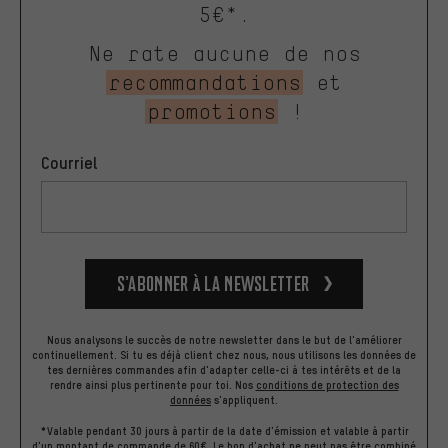
5€*.
Ne rate aucune de nos
recommandations
et
promotions
!
Courriel
S’abonner à la newsletter
Nous analysons le succès de notre newsletter dans le but de l'améliorer
continuellement. Si tu es déjà client chez nous, nous utilisons les données de
tes dernières commandes afin d'adapter celle-ci à tes intérêts et de la
rendre ainsi plus pertinente pour toi.
Nos
conditions de protection des
données
s'appliquent.
*Valable pendant 30 jours à partir de la date d'émission et valable à partir
d'un montant de commande de 60€. Le bon d'achat ne peut pas être combiné