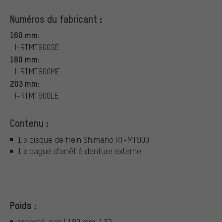
Numéros du fabricant :
160 mm:
I-RTMT900SE
180 mm:
I-RTMT900ME
203 mm:
I-RTMT900LE
Contenu :
1 x disque de frein Shimano RT-MT900
1 x bague d'arrêt à denture externe
Poids :
argenté-noir | 180 mm: 132