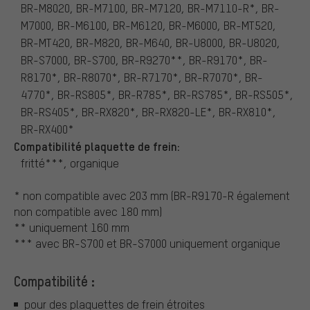
BR-M8020, BR-M7100, BR-M7120, BR-M7110-R*, BR-
M7000, BR-M6100, BR-M6120, BR-M6000, BR-MT520,
BR-MT420, BR-M820, BR-M640, BR-U8000, BR-U8020,
BR-S7000, BR-S700, BR-R9270**, BR-R9170*, BR-
R8170*, BR-R8070*, BR-R7170*, BR-R7070*, BR-
4770*, BR-RS805*, BR-R785*, BR-RS785*, BR-RS505*,
BR-RS405*, BR-RX820*, BR-RX820-LE*, BR-RX810*,
BR-RX400*
Compatibilité plaquette de frein:
fritté***, organique
* non compatible avec 203 mm (BR-R9170-R également
non compatible avec 180 mm)
** uniquement 160 mm
*** avec BR-S700 et BR-S7000 uniquement organique
Compatibilité :
pour des plaquettes de frein étroites