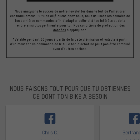
Nous analysons le succès de notre newsletter dans le but de l'améliorer
continuellement. Si tu es déjà client chez nous, nous utilisons les données de
tes dernières commandes afin d'adapter celle-ci à tes intérêts et de la
rendre ainsi plus pertinente pour toi.
Nos
conditions de protection des
données
s'appliquent.
*Valable pendant 30 jours à partir de la date d'émission et valable à partir
d'un montant de commande de 60€. Le bon d'achat ne peut pas être combiné
avec d'autres actions.
NOUS FAISONS TOUT POUR QUE TU OBTIENNES
CE DONT TON BIKE A BESOIN
facebook
Chris C.
Bertrand
Note moyenne : 5 sur 5
Note moyen