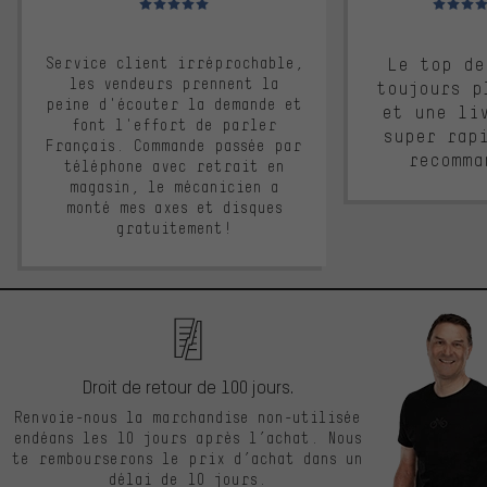
Service client irréprochable,
Le top de
les vendeurs prennent la
toujours p
peine d'écouter la demande et
et une li
font l'effort de parler
super rap
Français. Commande passée par
recomma
téléphone avec retrait en
magasin, le mécanicien a
monté mes axes et disques
gratuitement!
Droit de retour de 100 jours.
Renvoie-nous la marchandise non-utilisée
endéans les 10 jours après l’achat. Nous
te rembourserons le prix d’achat dans un
délai de 10 jours.