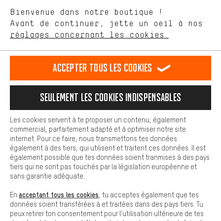
aider à améliorer notre site Internet et la gamme de produits que
Laisse-toi conseiller
Bienvenue dans notre boutique !
nous proposons grâce à ton comportement d'achat.
Avant de continuer, jette un oeil à nos
Plus de confort
réglages concernant les cookies.
Rappel Programmé
L'expérience d'achat est plus confortable. Ton expérience d'achat
est plus confortable. Avec les cookies de confort, nous
Formulaire de contact
établissons des liens avec des plateformes de médias sociaux.
Accepter tous les cookies
Nous pouvons ainsi mettre à ta disposition d'autres contenus et
informations utiles. De plus, tu as la possibilité d'utiliser des
Notre politique en matière de protection de la vie privée
services supplémentaires qui te permettent de trouver plus
Langue"
Seulement les cookies indispensables
facilement les bons produits. Par exemple, nous proposons une
fonction de chat qui permet de répondre rapidement et
FR
EN
DE
ES
facilement aux questions.
français
english
Deutsch
español
Les cookies servent à te proposer un contenu, également
commercial, parfaitement adapté et à optimiser notre site
Cookies de base
internet. Pour ce faire, nous transmettons tes données
Les cookies de base garantissent que tu puisses utiliser les
également à des tiers, qui utilisent et traitent ces données. Il est
RÉSILIER LE CONTRAT
Communauté d'Aix-la-Chapelle
fonctions de notre site web.
également possible que tes données soient tranmises à des pays
tiers qui ne sont pas touchés par la législation européenne et
Programme d'affiliation
Mentions Légales
Protection des données
sans garantie adéquate.
Conditions générales de vente
Plateforme d'Alerte
acceptant tous les cookies
En
, tu acceptes également que tes
données soient transférées à et traitées dans des pays tiers. Tu
Reprise des batteries
Corepile
Paramètres de cookies
peux retirer ton consentement pour l'utilisation ultérieure de tes