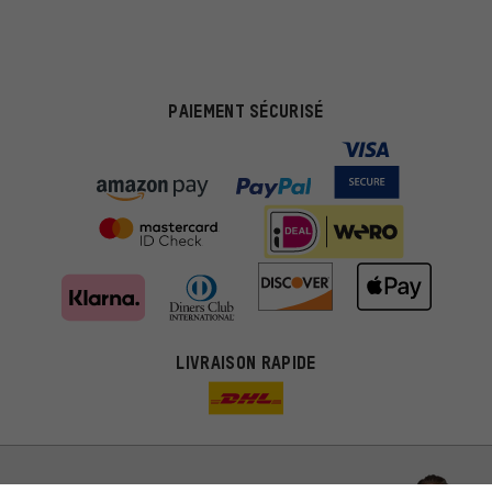
PAIEMENT SÉCURISÉ
Des offres plus adaptées
Au lieu de pubs au hasard, nous afficherons des offres plus
LIVRAISON RAPIDE
pertinentes. Les cookies de marketing nous aident à identifier tes
intérêts et à te présenter des offres et des conseils sur mesure.
Plus de performance
Ce que tu cherches sur notre boutique et ce dont tu as besoin :
ça nous intéresse. Avec les cookies 'performance', tu peux nous