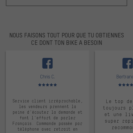
NOUS FAISONS TOUT POUR QUE TU OBTIENNES
CE DONT TON BIKE A BESOIN
facebook
Chris C.
Bertrand
Note moyenne : 5 sur 5
Note moyen
Service client irréprochable,
Le top de
les vendeurs prennent la
toujours p
peine d'écouter la demande et
et une li
font l'effort de parler
super rap
Français. Commande passée par
recomma
téléphone avec retrait en