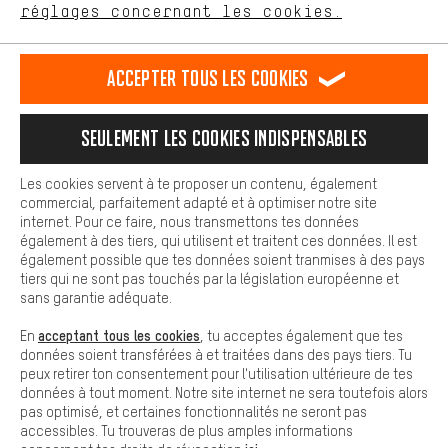
FR
EN
DE
ES
français
english
Deutsch
español
réglages concernant les cookies.
L'expérience d'achat est plus confortable. Ton expérience d'achat
est plus confortable. Avec les cookies de confort, nous
établissons des liens avec des plateformes de médias sociaux.
RÉSILIER LE CONTRAT
Communauté d'Aix-la-Chapelle
Accepter tous les cookies
Nous pouvons ainsi mettre à ta disposition d'autres contenus et
informations utiles. De plus, tu as la possibilité d'utiliser des
Programme d'affiliation
Mentions Légales
Protection des données
services supplémentaires qui te permettent de trouver plus
Seulement les cookies indispensables
facilement les bons produits. Par exemple, nous proposons une
Conditions générales de vente
Plateforme d'Alerte
fonction de chat qui permet de répondre rapidement et
facilement aux questions.
Reprise des batteries
Corepile
Paramètres de cookies
Les cookies servent à te proposer un contenu, également
commercial, parfaitement adapté et à optimiser notre site
Cookies de base
Modifier le contraste
internet. Pour ce faire, nous transmettons tes données
Les cookies de base garantissent que tu puisses utiliser les
également à des tiers, qui utilisent et traitent ces données. Il est
fonctions de notre site web.
Tous les prix s'entendent en euros (MwSt hors) plus les
également possible que tes données soient tranmises à des pays
tiers qui ne sont pas touchés par la législation européenne et
frais de port
États-Unis
pour la livraison vers
.
sans garantie adéquate.
acceptant tous les cookies
En
, tu acceptes également que tes
données soient transférées à et traitées dans des pays tiers. Tu
peux retirer ton consentement pour l'utilisation ultérieure de tes
données à tout moment. Notre site internet ne sera toutefois alors
pas optimisé, et certaines fonctionnalités ne seront pas
accessibles. Tu trouveras de plus amples informations