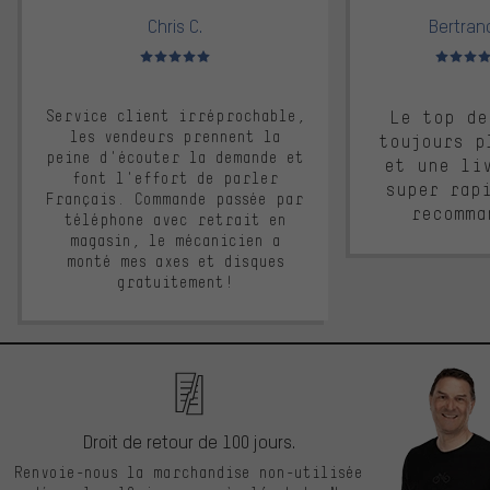
Chris C.
Bertrand
Note moyenne : 5 sur 5
Note moyen
Service client irréprochable,
Le top de
les vendeurs prennent la
toujours p
peine d'écouter la demande et
et une li
font l'effort de parler
super rap
Français. Commande passée par
recomma
téléphone avec retrait en
magasin, le mécanicien a
monté mes axes et disques
gratuitement!
Droit de retour de 100 jours.
Renvoie-nous la marchandise non-utilisée