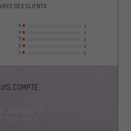
IRES DES CLIENTS
5
0
4
0
3
0
2
0
1
0
AVIS COMPTE
le premier à
r ton avis !