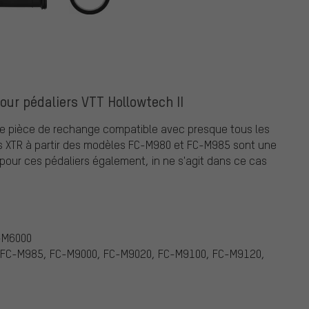
ur pédaliers VTT Hollowtech II
une pièce de rechange compatible avec presque tous les
ers XTR à partir des modèles FC-M980 et FC-M985 sont une
e pour ces pédaliers également, in ne s'agit dans ce cas
-M6000
, FC-M985, FC-M9000, FC-M9020, FC-M9100, FC-M9120,