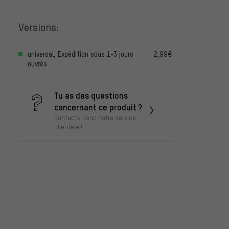
Versions:
universal, Expédition sous 1-3 jours
2,99€
ouvrés
Tu as des questions
concernant ce produit ?
Contacte donc notre service
clientèle !