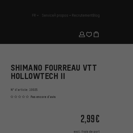
FR
Service
À propos
Recrutement
Blog
français
SHIMANO FOURREAU VTT
HOLLOWTECH II
N° d'article:
10025
Pas encore d'avis
2,99€
excl.
frais de port