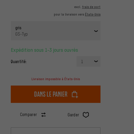
excl.
frais de port
pour la livraison vers
États-Unis
gris
GS-Typ
Expédition sous 1-3 jours ouvrés
Quantité:
1
Livraison impossible à États-Unis
dans le panier
Comparer
Garder