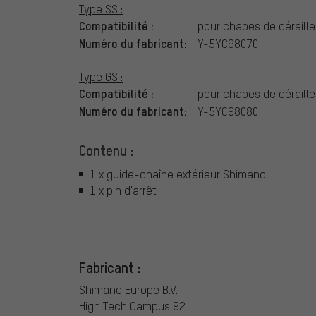
Type SS :
Compatibilité :
pour chapes de déraille
Numéro du fabricant:
Y-5YC98070
Type GS :
Compatibilité :
pour chapes de déraille
Numéro du fabricant:
Y-5YC98080
Contenu :
1 x guide-chaîne extérieur Shimano
1 x pin d'arrêt
Fabricant :
Shimano Europe B.V.
High Tech Campus 92