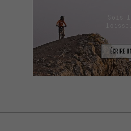
Sois 
laisse
Écrire 