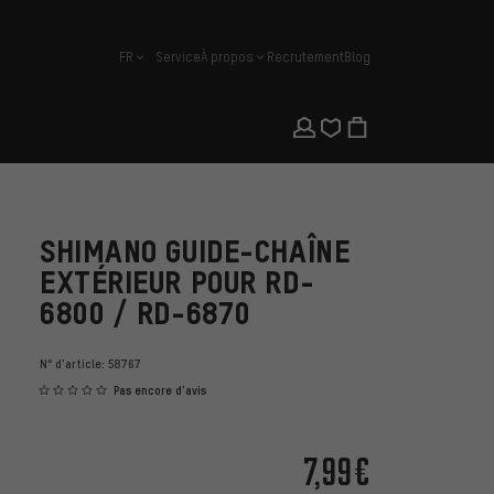
FR
Service
À propos
Recrutement
Blog
français
SHIMANO GUIDE-CHAÎNE
EXTÉRIEUR POUR RD-
6800 / RD-6870
N° d'article:
58767
Pas encore d'avis
7,99€