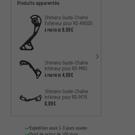
Produits apparentés
Shimano Guide-Chaîne
Shima
Extérieur pour RD-R8000
Extéri
8,99€
5,99€
À PARTIR DE
Shimano Guide-Chaîne
Intérieur pour RD-M8000
/ RD-RX812
4,99€
À PARTIR DE
Shima
Shimano Guide-Chaîne
Intéri
Intérieur pour RD-M781
/ RD-
4,99€
/ RD-M675 / RD-M7000-
6,99€
10
Shiman
de Dér
SS / 
Expédition sous 1-3 jours ouvrés
2,99€
Droit de retour de 100 jours