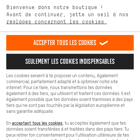
aider à améliorer notre site Internet et la gamme de produits que
Langue"
Bienvenue dans notre boutique !
nous proposons grâce à ton comportement d'achat.
Avant de continuer, jette un oeil à nos
Plus de confort
FR
EN
DE
ES
français
english
Deutsch
español
réglages concernant les cookies.
L'expérience d'achat est plus confortable. Ton expérience d'achat
est plus confortable. Avec les cookies de confort, nous
établissons des liens avec des plateformes de médias sociaux.
RÉSILIER LE CONTRAT
Communauté d'Aix-la-Chapelle
Accepter tous les cookies
Nous pouvons ainsi mettre à ta disposition d'autres contenus et
informations utiles. De plus, tu as la possibilité d'utiliser des
Programme d'affiliation
Mentions Légales
Protection des données
services supplémentaires qui te permettent de trouver plus
Seulement les cookies indispensables
facilement les bons produits. Par exemple, nous proposons une
Conditions générales de vente
Plateforme d'Alerte
fonction de chat qui permet de répondre rapidement et
facilement aux questions.
Reprise des batteries
Corepile
Paramètres de cookies
Les cookies servent à te proposer un contenu, également
commercial, parfaitement adapté et à optimiser notre site
Cookies de base
Modifier le contraste
internet. Pour ce faire, nous transmettons tes données
Les cookies de base garantissent que tu puisses utiliser les
également à des tiers, qui utilisent et traitent ces données. Il est
fonctions de notre site web.
Tous les prix s'entendent en euros (MwSt hors) plus les
également possible que tes données soient tranmises à des pays
tiers qui ne sont pas touchés par la législation européenne et
frais de port
États-Unis
pour la livraison vers
.
sans garantie adéquate.
acceptant tous les cookies
En
, tu acceptes également que tes
données soient transférées à et traitées dans des pays tiers. Tu
peux retirer ton consentement pour l'utilisation ultérieure de tes