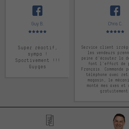
facebook
Guy B.
Chris C.
Note moyenne : 5 sur 5
Note moyenne : 
Super réactif,
Service client irrép
les vendeurs pren
sympa !
peine d'écouter la d
Sportivement !!!
font l'effort de 
Guyges
Français. Commande p
téléphone avec ret
magasin, le mécan
monté mes axes et 
gratuitement