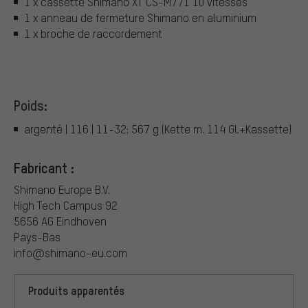
1 x cassette Shimano XT CS-M771 10 vitesses
1 x anneau de fermeture Shimano en aluminium
1 x broche de raccordement
Poids:
argenté | 116 | 11-32: 567 g (Kette m. 114 Gl.+Kassette)
Fabricant :
Shimano Europe B.V.
High Tech Campus 92
5656 AG Eindhoven
Pays-Bas
info@shimano-eu.com
Produits apparentés