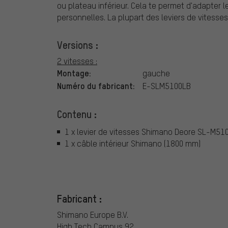
ou plateau inférieur. Cela te permet d'adapter
personnelles. La plupart des leviers de vitess
Versions :
2 vitesses :
Montage:
gauche
Numéro du fabricant:
E-SLM5100LB
Contenu :
1 x levier de vitesses Shimano Deore SL-M51
1 x câble intérieur Shimano (1800 mm)
Fabricant :
Shimano Europe B.V.
High Tech Campus 92