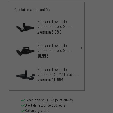
Produits apparentés
Shimano Levier de
Shiman
Vitesses Deore SL-
Vitess
M6000-I avec I-Spec II
SL-M5
5,99€
16,99
À PARTIR DE
2/3/10 vitesses
Attac
Shimano Levier de
Shiman
Vitesses Deore SL-
Vitess
M5100-I Mono avec I-
M6000 
10,99€
16,99
Spec EV 2 vitesses
Vitess
Shimano Levier de
Shiman
Vitesses SL-M315 avec
de Vit
Attache 2/3/7/8
Deore
11,99€
33,99
À PARTIR DE
vitesses
vitess
Expédition sous 1-3 jours ouvrés
Droit de retour de 100 jours
Retours gratuits