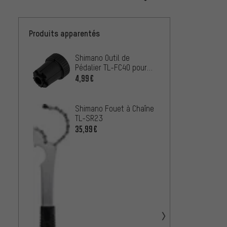
Produits apparentés
Shimano Outil de
PRO Fo
Pédalier TL-FC40 pour
Team
Capteur de Puissance
4,99€
27,99
Shima
Shimano Fouet à Chaîne
Casse
TL-SR23
Capre
7,99€
35,99€