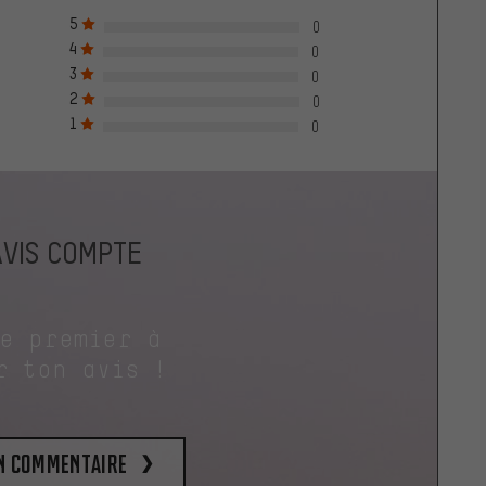
5
0
4
0
3
0
2
0
1
0
AVIS COMPTE
le premier à
r ton avis !
un commentaire