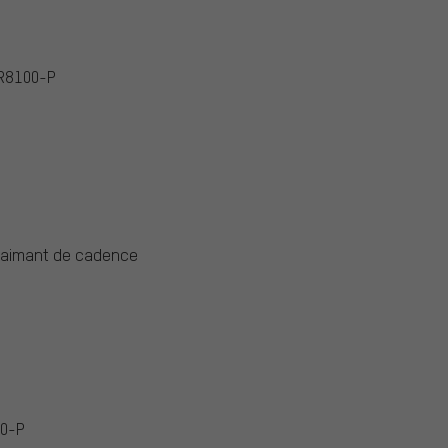
-R8100-P
l'aimant de cadence
00-P