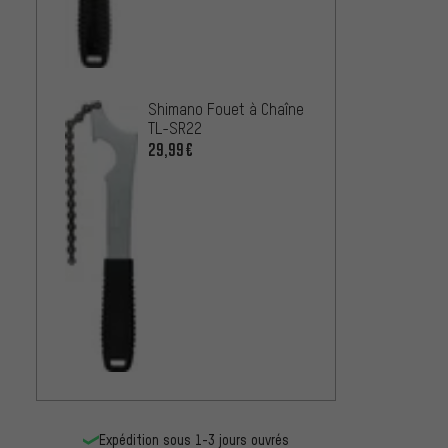
Shimano Fouet à Chaîne
TL-SR22
Shiman
Pédali
29,99€
2,99€
Expédition sous 1-3 jours ouvrés