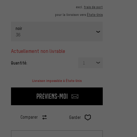
excl.
frais de port
pour la livraison vers
États-Unis
noir
36
actuellement non livrable
Quantité:
1
Livraison impossible à États-Unis
Préviens-moi
Comparer
Garder