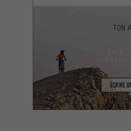
TON 
Sois 
laisse
Écrire 