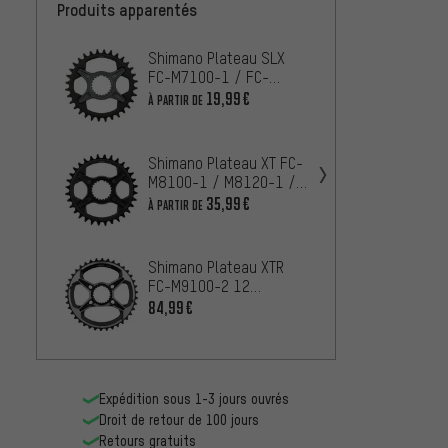
Produits apparentés
Shimano Plateau SLX
Shima
FC-M7100-1 / FC-
FC-M7
M7120-1/ FC-M7130-1
vitess
19,99€
18,99
À PARTIR DE
(SM-CRM75)
Shimano Plateau XT FC-
Shima
M8100-1 / M8120-1 /
FC-M9
M8130-1 12 vitesses
vitess
35,99€
109,9
À PARTIR DE
(SM-CRM85)
Shimano Plateau XTR
Shiman
FC-M9100-2 12
M8000
vitesses
84,99€
À PARTIR
Expédition sous 1-3 jours ouvrés
Droit de retour de 100 jours
Retours gratuits