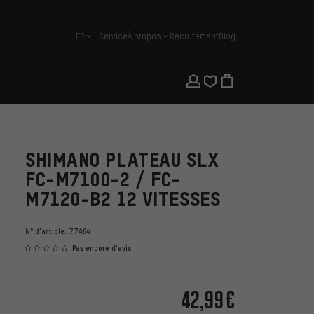
FR
Service
À propos
Recrutement
Blog
français
SHIMANO PLATEAU SLX
FC-M7100-2 / FC-
M7120-B2 12 VITESSES
N° d'article:
77464
Pas encore d'avis
42,99€