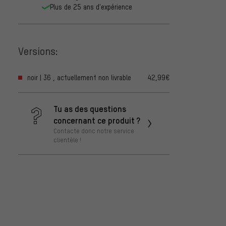
Plus de 25 ans d'expérience
Versions:
noir | 36 , actuellement non livrable
42,99€
Tu as des questions
concernant ce produit ?
Contacte donc notre service
clientèle !