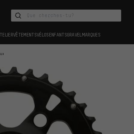
TELIER
VÊTEMENTS
VÉLOS
ENFANTS
GRAVEL
MARQUES
aux