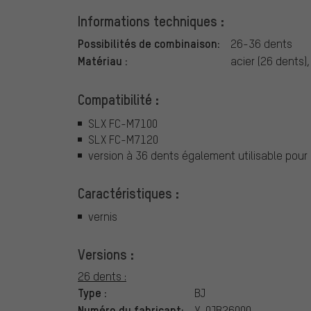
Informations techniques :
Possibilités de combinaison:
26-36 dents
Matériau :
acier (26 dents)
Compatibilité :
SLX FC-M7100
SLX FC-M7120
version à 36 dents également utilisable pou
Caractéristiques :
vernis
Versions :
26 dents :
Type :
BJ
Numéro du fabricant:
Y-0JB26000