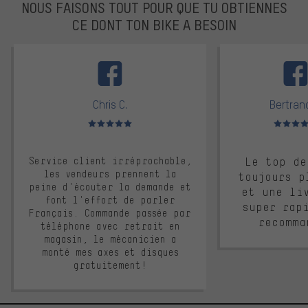
NOUS FAISONS TOUT POUR QUE TU OBTIENNES
CE DONT TON BIKE A BESOIN
facebook
Chris C.
Bertrand
Note moyenne : 5 sur 5
Note moyen
Service client irréprochable,
Le top de
les vendeurs prennent la
toujours p
peine d'écouter la demande et
et une li
font l'effort de parler
super rap
Français. Commande passée par
recomma
téléphone avec retrait en
magasin, le mécanicien a
monté mes axes et disques
gratuitement!