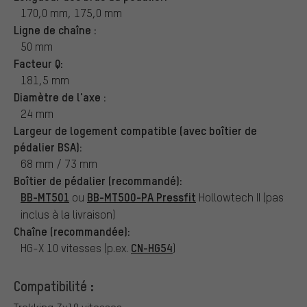
170,0 mm, 175,0 mm
Ligne de chaîne :
50 mm
Facteur Q:
181,5 mm
Diamètre de l'axe :
24 mm
Largeur de logement compatible (avec boîtier de
pédalier BSA):
68 mm / 73 mm
Boîtier de pédalier (recommandé):
BB-MT501
BB-MT500-PA Pressfit
ou
Hollowtech II (pas
inclus à la livraison)
Chaîne (recommandée):
CN-HG54
HG-X 10 vitesses (p.ex.
)
Compatibilité :