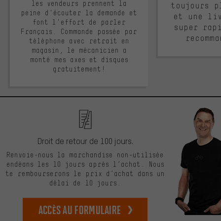
les vendeurs prennent la
toujours p
peine d'écouter la demande et
et une li
font l'effort de parler
super rap
Français. Commande passée par
recomma
téléphone avec retrait en
magasin, le mécanicien a
monté mes axes et disques
gratuitement!
Droit de retour de 100 jours.
Renvoie-nous la marchandise non-utilisée
endéans les 10 jours après l’achat. Nous
te rembourserons le prix d’achat dans un
délai de 10 jours.
Accès au formulaire