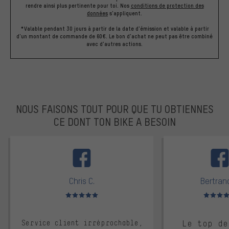
rendre ainsi plus pertinente pour toi.
Nos
conditions de protection des
données
s'appliquent.
*Valable pendant 30 jours à partir de la date d'émission et valable à partir
d'un montant de commande de 60€. Le bon d'achat ne peut pas être combiné
avec d'autres actions.
NOUS FAISONS TOUT POUR QUE TU OBTIENNES
CE DONT TON BIKE A BESOIN
facebook
Chris C.
Bertrand
Note moyenne : 5 sur 5
Note moyen
Service client irréprochable,
Le top de