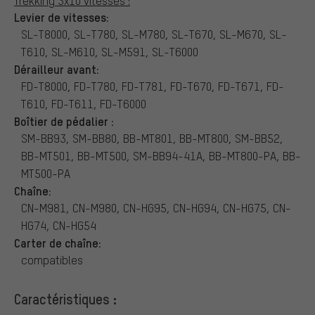
Trekking 3x10 vitesses :
Levier de vitesses:
SL-T8000, SL-T780, SL-M780, SL-T670, SL-M670, SL-
T610, SL-M610, SL-M591, SL-T6000
Dérailleur avant:
FD-T8000, FD-T780, FD-T781, FD-T670, FD-T671, FD-
T610, FD-T611, FD-T6000
Boîtier de pédalier :
SM-BB93, SM-BB80, BB-MT801, BB-MT800, SM-BB52,
BB-MT501, BB-MT500, SM-BB94-41A, BB-MT800-PA, BB-
MT500-PA
Chaîne:
CN-M981, CN-M980, CN-HG95, CN-HG94, CN-HG75, CN-
HG74, CN-HG54
Carter de chaîne:
compatibles
Caractéristiques :