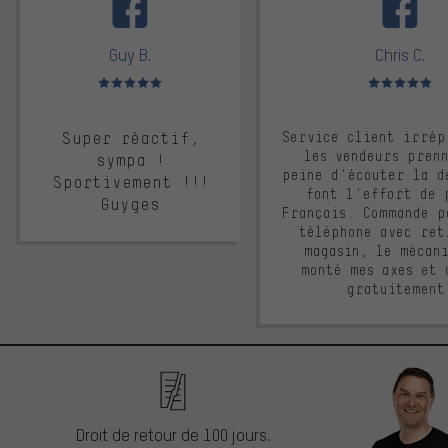
Guy B.
Chris C.
Note moyenne : 5 sur 5
Note moyenne : 
Super réactif,
Service client irrép
les vendeurs pren
sympa !
peine d'écouter la d
Sportivement !!!
font l'effort de 
Guyges
Français. Commande p
téléphone avec ret
magasin, le mécan
monté mes axes et 
gratuitement
Droit de retour de 100 jours.