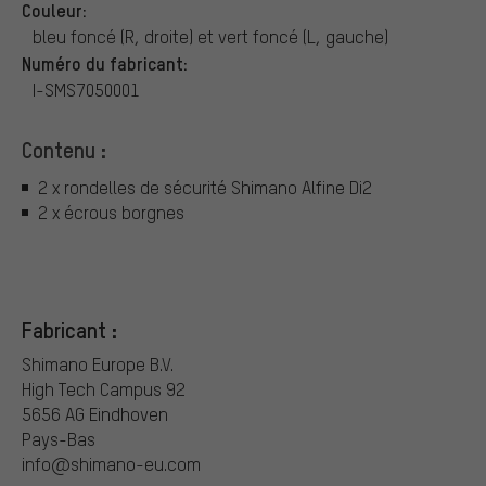
Couleur:
bleu foncé (R, droite) et vert foncé (L, gauche)
Numéro du fabricant:
I-SMS7050001
Contenu :
2 x rondelles de sécurité Shimano Alfine Di2
2 x écrous borgnes
Fabricant :
Shimano Europe B.V.
High Tech Campus 92
5656 AG Eindhoven
Pays-Bas
info@shimano-eu.com