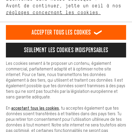
Avant de continuer, jette un oeil à nos
Plus de confort
FR
EN
DE
ES
français
english
Deutsch
español
réglages concernant les cookies.
L'expérience d'achat est plus confortable. Ton expérience d'achat
est plus confortable. Avec les cookies de confort, nous
établissons des liens avec des plateformes de médias sociaux.
RÉSILIER LE CONTRAT
Communauté d'Aix-la-Chapelle
Accepter tous les cookies
Nous pouvons ainsi mettre à ta disposition d'autres contenus et
informations utiles. De plus, tu as la possibilité d'utiliser des
Programme d'affiliation
Mentions Légales
Protection des données
services supplémentaires qui te permettent de trouver plus
Seulement les cookies indispensables
facilement les bons produits. Par exemple, nous proposons une
Conditions générales de vente
Plateforme d'Alerte
fonction de chat qui permet de répondre rapidement et
facilement aux questions.
Reprise des batteries
Corepile
Paramètres de cookies
Les cookies servent à te proposer un contenu, également
commercial, parfaitement adapté et à optimiser notre site
Cookies de base
Modifier le contraste
internet. Pour ce faire, nous transmettons tes données
Les cookies de base garantissent que tu puisses utiliser les
également à des tiers, qui utilisent et traitent ces données. Il est
fonctions de notre site web.
Tous les prix s'entendent en euros (MwSt hors) plus les
également possible que tes données soient tranmises à des pays
tiers qui ne sont pas touchés par la législation européenne et
frais de port
États-Unis
pour la livraison vers
.
sans garantie adéquate.
acceptant tous les cookies
En
, tu acceptes également que tes
données soient transférées à et traitées dans des pays tiers. Tu
peux retirer ton consentement pour l'utilisation ultérieure de tes
données à tout moment. Notre site internet ne sera toutefois alors
pas optimisé, et certaines fonctionnalités ne seront pas