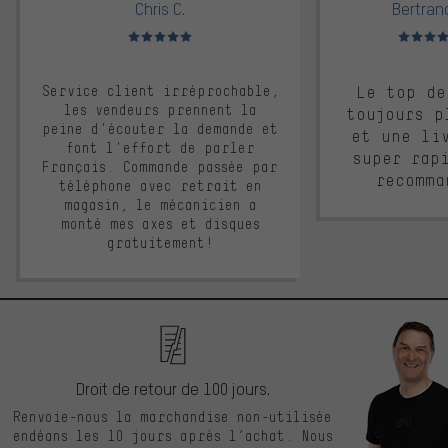
Chris C.
Bertrand
Note moyenne : 5 sur 5
Note moyen
Service client irréprochable,
Le top de
les vendeurs prennent la
toujours p
peine d'écouter la demande et
et une li
font l'effort de parler
super rap
Français. Commande passée par
recomma
téléphone avec retrait en
magasin, le mécanicien a
monté mes axes et disques
gratuitement!
Droit de retour de 100 jours.
Renvoie-nous la marchandise non-utilisée
endéans les 10 jours après l’achat. Nous