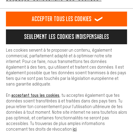
L'expérience d'achat est plus confortable. Ton expérience d'achat
est plus confortable. Avec les cookies de confort, nous
établissons des liens avec des plateformes de médias sociaux.
RÉSILIER LE CONTRAT
Communauté d'Aix-la-Chapelle
Accepter tous les cookies
Nous pouvons ainsi mettre à ta disposition d'autres contenus et
informations utiles. De plus, tu as la possibilité d'utiliser des
Programme d'affiliation
Mentions Légales
Protection des données
services supplémentaires qui te permettent de trouver plus
Seulement les cookies indispensables
facilement les bons produits. Par exemple, nous proposons une
Conditions générales de vente
Plateforme d'Alerte
fonction de chat qui permet de répondre rapidement et
facilement aux questions.
Reprise des batteries
Corepile
Paramètres de cookies
Les cookies servent à te proposer un contenu, également
commercial, parfaitement adapté et à optimiser notre site
Cookies de base
internet. Pour ce faire, nous transmettons tes données
Modifier le contraste
Les cookies de base garantissent que tu puisses utiliser les
également à des tiers, qui utilisent et traitent ces données. Il est
fonctions de notre site web.
également possible que tes données soient tranmises à des pays
Tous les prix s'entendent en euros (MwSt hors) plus les
tiers qui ne sont pas touchés par la législation européenne et
frais de port
États-Unis
pour la livraison vers
.
sans garantie adéquate.
acceptant tous les cookies
En
, tu acceptes également que tes
données soient transférées à et traitées dans des pays tiers. Tu
peux retirer ton consentement pour l'utilisation ultérieure de tes
données à tout moment. Notre site internet ne sera toutefois alors
pas optimisé, et certaines fonctionnalités ne seront pas
accessibles. Tu trouveras de plus amples informations
ici
concernant tes droits de révocation
.