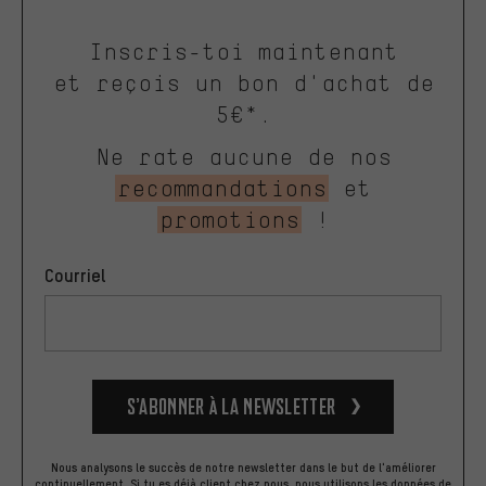
Inscris-toi maintenant
et reçois un bon d'achat de
5€*.
Ne rate aucune de nos
recommandations
et
promotions
!
Courriel
S’abonner à la newsletter
Nous analysons le succès de notre newsletter dans le but de l'améliorer
continuellement. Si tu es déjà client chez nous, nous utilisons les données de