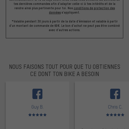
tes dernières commandes afin d'adapter celle-ci à tes intérêts et de la
rendre ainsi plus pertinente pour toi.
Nos
conditions de protection des
données
s'appliquent.
*Valable pendant 30 jours à partir de la date d'émission et valable à partir
d'un montant de commande de 60€. Le bon d'achat ne peut pas être combiné
avec d'autres actions.
NOUS FAISONS TOUT POUR QUE TU OBTIENNES
CE DONT TON BIKE A BESOIN
facebook
Guy B.
Chris C.
Note moyenne : 5 sur 5
Note moyenne : 