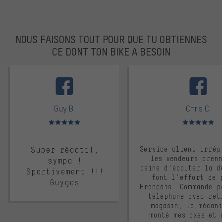
NOUS FAISONS TOUT POUR QUE TU OBTIENNES
CE DONT TON BIKE A BESOIN
facebook
Guy B.
Chris C.
Note moyenne : 5 sur 5
Note moyenne : 
Super réactif,
Service client irrép
les vendeurs pren
sympa !
peine d'écouter la d
Sportivement !!!
font l'effort de 
Guyges
Français. Commande p
téléphone avec ret
magasin, le mécan
monté mes axes et 