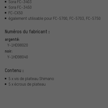
Sora FC-3403
Sora FC-3450
FC-CX50
également utilisable pour FC-5700, FC-5703, FC-5750
Numéros du fabricant :
argenté:
Y-1HD98020
noir:
Y-1HD98040
Contenu :
5 x vis de plateau Shimano
5 x écrous de plateau