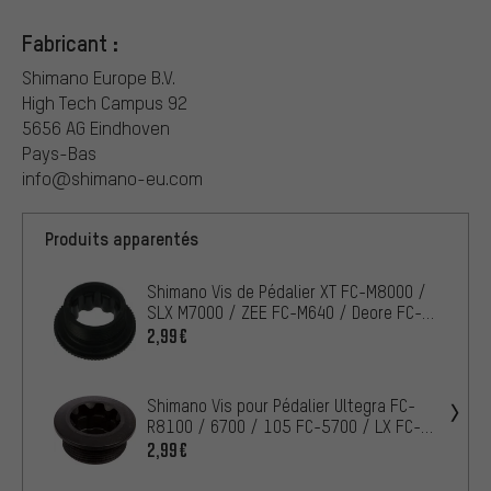
Fabricant :
Shimano Europe B.V.
High Tech Campus 92
5656 AG Eindhoven
Pays-Bas
info@shimano-eu.com
Produits apparentés
Shimano Vis de Pédalier XT FC-M8000 /
SLX M7000 / ZEE FC-M640 / Deore FC-
M6000
2,99€
Shimano Vis pour Pédalier Ultegra FC-
R8100 / 6700 / 105 FC-5700 / LX FC-
T671
2,99€