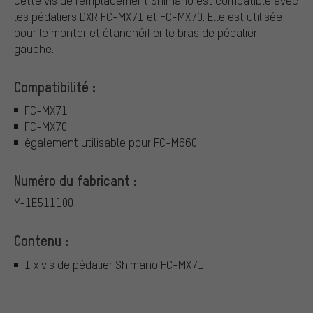
Cette vis de remplacement Shimano est compatible avec
les pédaliers DXR FC-MX71 et FC-MX70. Elle est utilisée
pour le monter et étanchéifier le bras de pédalier
gauche.
Compatibilité :
FC-MX71
FC-MX70
également utilisable pour FC-M660
Numéro du fabricant :
Y-1E511100
Contenu :
1 x vis de pédalier Shimano FC-MX71