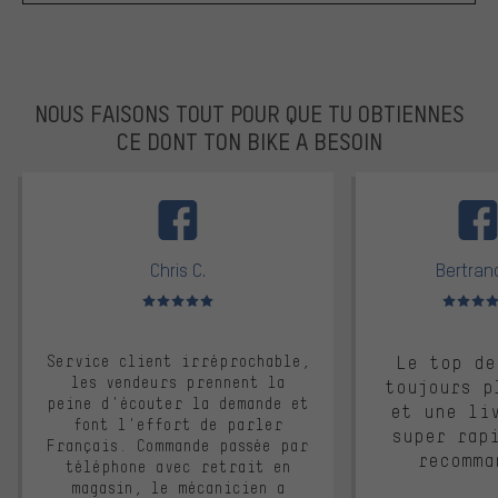
NOUS FAISONS TOUT POUR QUE TU OBTIENNES
CE DONT TON BIKE A BESOIN
facebook
Chris C.
Bertrand
Note moyenne : 5 sur 5
Note moyen
Service client irréprochable,
Le top de
les vendeurs prennent la
toujours p
peine d'écouter la demande et
et une li
font l'effort de parler
super rap
Français. Commande passée par
recomma
téléphone avec retrait en
magasin, le mécanicien a