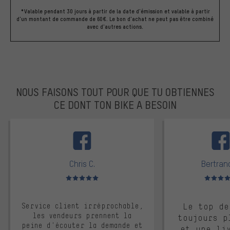
*Valable pendant 30 jours à partir de la date d'émission et valable à partir
d'un montant de commande de 60€. Le bon d'achat ne peut pas être combiné
avec d'autres actions.
NOUS FAISONS TOUT POUR QUE TU OBTIENNES
CE DONT TON BIKE A BESOIN
facebook
Chris C.
Bertrand
Note moyenne : 5 sur 5
Note moyen
Service client irréprochable,
Le top de
les vendeurs prennent la
toujours p
peine d'écouter la demande et
et une li