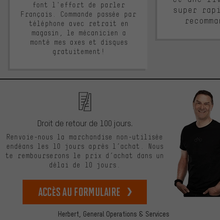
font l'effort de parler
super rap
Français. Commande passée par
recomma
téléphone avec retrait en
magasin, le mécanicien a
monté mes axes et disques
gratuitement!
Droit de retour de 100 jours.
Renvoie-nous la marchandise non-utilisée
endéans les 10 jours après l’achat. Nous
te rembourserons le prix d’achat dans un
délai de 10 jours.
Accès au formulaire
Herbert,
General Operations & Services