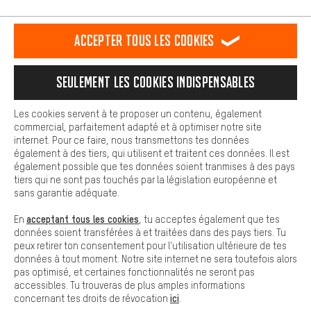
L'expérience d'achat est plus confortable. Ton expérience d'achat
est plus confortable. Avec les cookies de confort, nous
établissons des liens avec des plateformes de médias sociaux.
RÉSILIER LE CONTRAT
Communauté d'Aix-la-Chapelle
Accepter tous les cookies
Nous pouvons ainsi mettre à ta disposition d'autres contenus et
informations utiles. De plus, tu as la possibilité d'utiliser des
Programme d'affiliation
Mentions Légales
Protection des données
services supplémentaires qui te permettent de trouver plus
Seulement les cookies indispensables
facilement les bons produits. Par exemple, nous proposons une
Conditions générales de vente
Plateforme d'Alerte
fonction de chat qui permet de répondre rapidement et
facilement aux questions.
Reprise des batteries
Corepile
Paramètres de cookies
Les cookies servent à te proposer un contenu, également
commercial, parfaitement adapté et à optimiser notre site
Cookies de base
Modifier le contraste
internet. Pour ce faire, nous transmettons tes données
Les cookies de base garantissent que tu puisses utiliser les
également à des tiers, qui utilisent et traitent ces données. Il est
fonctions de notre site web.
Tous les prix s'entendent en euros (MwSt hors) plus les
également possible que tes données soient tranmises à des pays
tiers qui ne sont pas touchés par la législation européenne et
frais de port
États-Unis
pour la livraison vers
.
sans garantie adéquate.
acceptant tous les cookies
En
, tu acceptes également que tes
données soient transférées à et traitées dans des pays tiers. Tu
peux retirer ton consentement pour l'utilisation ultérieure de tes
données à tout moment. Notre site internet ne sera toutefois alors
pas optimisé, et certaines fonctionnalités ne seront pas
accessibles. Tu trouveras de plus amples informations
ici
concernant tes droits de révocation
.