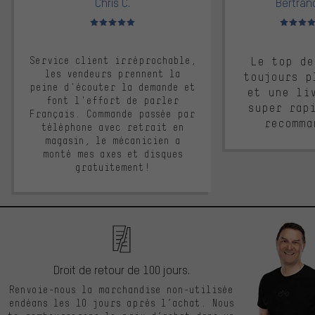
Chris C.
Bertrand
Note moyenne : 5 sur 5
Note moyen
Service client irréprochable,
Le top de
les vendeurs prennent la
toujours p
peine d'écouter la demande et
et une li
font l'effort de parler
super rap
Français. Commande passée par
recomma
téléphone avec retrait en
magasin, le mécanicien a
monté mes axes et disques
gratuitement!
Droit de retour de 100 jours.
Renvoie-nous la marchandise non-utilisée
endéans les 10 jours après l’achat. Nous