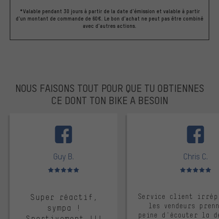
*Valable pendant 30 jours à partir de la date d'émission et valable à partir
d'un montant de commande de 60€. Le bon d'achat ne peut pas être combiné
avec d'autres actions.
NOUS FAISONS TOUT POUR QUE TU OBTIENNES
CE DONT TON BIKE A BESOIN
facebook
Guy B.
Chris C.
Note moyenne : 5 sur 5
Note moyenne : 
Super réactif,
Service client irrép
les vendeurs pren
sympa !
peine d'écouter la d
Sportivement !!!