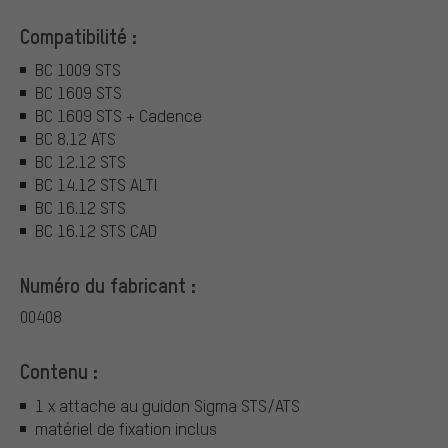
Compatibilité :
BC 1009 STS
BC 1609 STS
BC 1609 STS + Cadence
BC 8.12 ATS
BC 12.12 STS
BC 14.12 STS ALTI
BC 16.12 STS
BC 16.12 STS CAD
Numéro du fabricant :
00408
Contenu :
1 x attache au guidon Sigma STS/ATS
matériel de fixation inclus