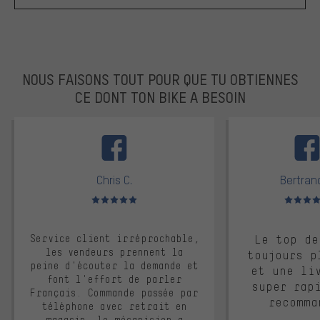
NOUS FAISONS TOUT POUR QUE TU OBTIENNES
CE DONT TON BIKE A BESOIN
facebook
Chris C.
Bertrand
Note moyenne : 5 sur 5
Note moyen
Service client irréprochable,
Le top de
les vendeurs prennent la
toujours p
peine d'écouter la demande et
et une li
font l'effort de parler
super rap
Français. Commande passée par
recomma
téléphone avec retrait en
magasin, le mécanicien a