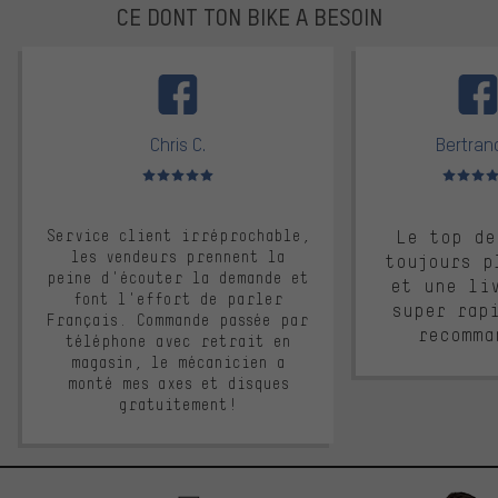
CE DONT TON BIKE A BESOIN
facebook
Chris C.
Bertrand
Note moyenne : 5 sur 5
Note moyen
Service client irréprochable,
Le top de
les vendeurs prennent la
toujours p
peine d'écouter la demande et
et une li
font l'effort de parler
super rap
Français. Commande passée par
recomma
téléphone avec retrait en
magasin, le mécanicien a
monté mes axes et disques
gratuitement!