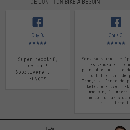
CE DONT TON BIKE A BESOIN
facebook
Guy B.
Chris C.
Note moyenne : 5 sur 5
Note moyenne : 
Super réactif,
Service client irrép
les vendeurs pren
sympa !
peine d'écouter la d
Sportivement !!!
font l'effort de 
Guyges
Français. Commande p
téléphone avec ret
magasin, le mécan
monté mes axes et 
gratuitement