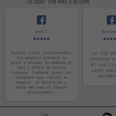
CE DONT TON BIKE A BESOIN
facebook
Chris C.
Bertrand
Note moyenne : 5 sur 5
Note moyen
Service client irréprochable,
Le top de
les vendeurs prennent la
toujours p
peine d'écouter la demande et
et une li
font l'effort de parler
super rap
Français. Commande passée par
recomma
téléphone avec retrait en
magasin, le mécanicien a
monté mes axes et disques
gratuitement!