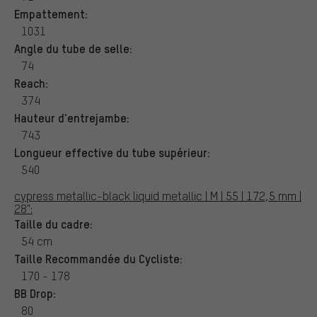
Empattement:
1031
Angle du tube de selle:
74
Reach:
374
Hauteur d'entrejambe:
743
Longueur effective du tube supérieur:
540
cypress metallic-black liquid metallic | M | 55 | 172,5 mm |
28":
Taille du cadre:
54 cm
Taille Recommandée du Cycliste:
170 - 178
BB Drop:
80