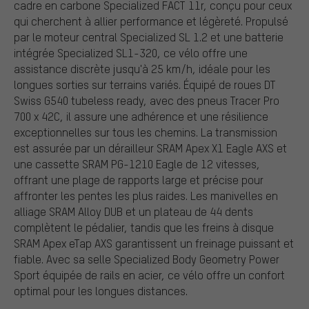
cadre en carbone Specialized FACT 11r, conçu pour ceux
qui cherchent à allier performance et légèreté. Propulsé
par le moteur central Specialized SL 1.2 et une batterie
intégrée Specialized SL1-320, ce vélo offre une
assistance discrète jusqu'à 25 km/h, idéale pour les
longues sorties sur terrains variés. Équipé de roues DT
Swiss G540 tubeless ready, avec des pneus Tracer Pro
700 x 42C, il assure une adhérence et une résilience
exceptionnelles sur tous les chemins. La transmission
est assurée par un dérailleur SRAM Apex X1 Eagle AXS et
une cassette SRAM PG-1210 Eagle de 12 vitesses,
offrant une plage de rapports large et précise pour
affronter les pentes les plus raides. Les manivelles en
alliage SRAM Alloy DUB et un plateau de 44 dents
complètent le pédalier, tandis que les freins à disque
SRAM Apex eTap AXS garantissent un freinage puissant et
fiable. Avec sa selle Specialized Body Geometry Power
Sport équipée de rails en acier, ce vélo offre un confort
optimal pour les longues distances.