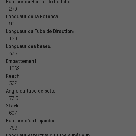
Hauteur du Boîtier de Pédalier:
270
Longueur de la Potence:
90
Longueur du Tube de Direction:
120
Longueur des bases:
435
Empattement:
1059
Reach:
392
Angle du tube de selle:
73.5
Stack:
607
Hauteur d'entrejambe:
793
Longueur effective du tube supérieur: