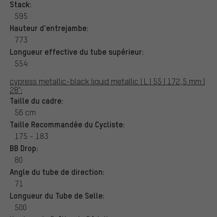
Stack:
595
Hauteur d'entrejambe:
773
Longueur effective du tube supérieur:
554
cypress metallic-black liquid metallic | L | 55 | 172,5 mm |
28":
Taille du cadre:
56 cm
Taille Recommandée du Cycliste:
175 - 183
BB Drop:
80
Angle du tube de direction:
71
Longueur du Tube de Selle:
500