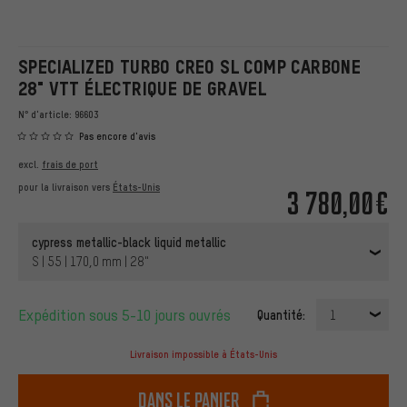
SPECIALIZED TURBO CREO SL COMP CARBONE
28" VTT ÉLECTRIQUE DE GRAVEL
N° d'article:
96603
Pas encore d'avis
excl.
frais de port
pour la livraison vers
États-Unis
3 780,00€
cypress metallic-black liquid metallic
S | 55 | 170,0 mm | 28"
Expédition sous 5-10 jours ouvrés
Quantité:
1
Livraison impossible à États-Unis
dans le panier