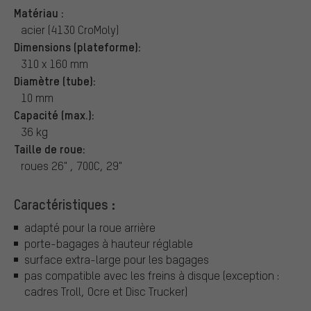
Matériau :
acier (4130 CroMoly)
Dimensions (plateforme):
310 x 160 mm
Diamètre (tube):
10 mm
Capacité (max.):
36 kg
Taille de roue:
roues 26" , 700C, 29"
Caractéristiques :
adapté pour la roue arrière
porte-bagages à hauteur réglable
surface extra-large pour les bagages
pas compatible avec les freins à disque (exception :
cadres Troll, Ocre et Disc Trucker)