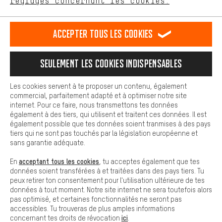
réglages concernant les cookies.
L'expérience d'achat est plus confortable. Ton expérience d'achat
est plus confortable. Avec les cookies de confort, nous
établissons des liens avec des plateformes de médias sociaux.
RÉSILIER LE CONTRAT
Communauté d'Aix-la-Chapelle
Accepter tous les cookies
Nous pouvons ainsi mettre à ta disposition d'autres contenus et
informations utiles. De plus, tu as la possibilité d'utiliser des
Programme d'affiliation
Mentions Légales
Protection des données
services supplémentaires qui te permettent de trouver plus
Seulement les cookies indispensables
facilement les bons produits. Par exemple, nous proposons une
Conditions générales de vente
Plateforme d'Alerte
fonction de chat qui permet de répondre rapidement et
facilement aux questions.
Reprise des batteries
Corepile
Paramètres de cookies
Les cookies servent à te proposer un contenu, également
commercial, parfaitement adapté et à optimiser notre site
Cookies de base
Modifier le contraste
internet. Pour ce faire, nous transmettons tes données
Les cookies de base garantissent que tu puisses utiliser les
également à des tiers, qui utilisent et traitent ces données. Il est
fonctions de notre site web.
Tous les prix s'entendent en euros (MwSt hors) plus les
également possible que tes données soient tranmises à des pays
tiers qui ne sont pas touchés par la législation européenne et
frais de port
États-Unis
pour la livraison vers
.
sans garantie adéquate.
acceptant tous les cookies
En
, tu acceptes également que tes
données soient transférées à et traitées dans des pays tiers. Tu
peux retirer ton consentement pour l'utilisation ultérieure de tes
données à tout moment. Notre site internet ne sera toutefois alors
pas optimisé, et certaines fonctionnalités ne seront pas
accessibles. Tu trouveras de plus amples informations
ici
concernant tes droits de révocation
.