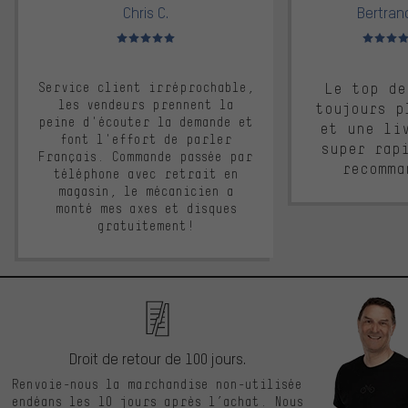
Chris C.
Bertrand
Note moyenne : 5 sur 5
Note moyen
Service client irréprochable,
Le top de
les vendeurs prennent la
toujours p
peine d'écouter la demande et
et une li
font l'effort de parler
super rap
Français. Commande passée par
recomma
téléphone avec retrait en
magasin, le mécanicien a
monté mes axes et disques
gratuitement!
Droit de retour de 100 jours.
Renvoie-nous la marchandise non-utilisée
endéans les 10 jours après l’achat. Nous