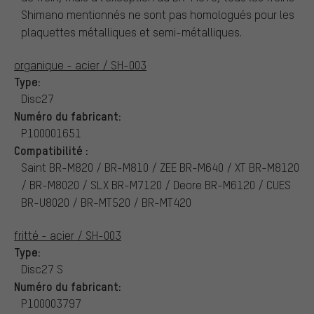
Shimano mentionnés ne sont pas homologués pour les
plaquettes métalliques et semi-métalliques.
organique - acier / SH-003
Type:
Disc27
Numéro du fabricant:
P100001651
Compatibilité :
Saint BR-M820 / BR-M810 / ZEE BR-M640 / XT BR-M8120
/ BR-M8020 / SLX BR-M7120 / Deore BR-M6120 / CUES
BR-U8020 / BR-MT520 / BR-MT420
fritté - acier / SH-003
Type:
Disc27 S
Numéro du fabricant:
P100003797