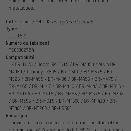
Shimano pour les plaquettes métalliques et semi-
métalliques.
fritté - acier / SH-002
en rupture de stock
Type:
Disc15 S
Numéro du fabricant:
P100002784
Compatibilité :
LX BR-T675 / Deore BR-T615 / BR-M3050 / Alivio BR-
M4050 / Tourney TX805 / BR-C501 / BR-M575 / BR-
M525 / BR-M495 / BR-M486 / BR-M485 / BR-M475 /
BR-M465 / BR-M447 / BR-M446 / BR-M445 / BR-M416 /
BR-M416A / BR-M415 / BR-M395 / BR-M375 / BR-M365
/ BR-M355 / BR-M315 / BR-MT500 / BR-MT410 / BR-
MT400 / BR-MT200 / BR-UR300
Remarque :
Convient en ce qui concerne la forme des plaquettes
de frein, mais à l'exception du BR-M575, tous les freins