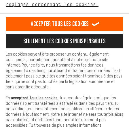
Plus de confort
réglages concernant les cookies.
Rappel Programmé
L'expérience d'achat est plus confortable. Ton expérience d'achat
est plus confortable. Avec les cookies de confort, nous
Formulaire de contact
établissons des liens avec des plateformes de médias sociaux.
Accepter tous les cookies
Nous pouvons ainsi mettre à ta disposition d'autres contenus et
informations utiles. De plus, tu as la possibilité d'utiliser des
Notre politique en matière de protection de la vie privée
services supplémentaires qui te permettent de trouver plus
Langue"
Seulement les cookies indispensables
facilement les bons produits. Par exemple, nous proposons une
fonction de chat qui permet de répondre rapidement et
FR
EN
DE
ES
facilement aux questions.
français
english
Deutsch
español
Les cookies servent à te proposer un contenu, également
commercial, parfaitement adapté et à optimiser notre site
Cookies de base
internet. Pour ce faire, nous transmettons tes données
Les cookies de base garantissent que tu puisses utiliser les
également à des tiers, qui utilisent et traitent ces données. Il est
RÉSILIER LE CONTRAT
Communauté d'Aix-la-Chapelle
fonctions de notre site web.
également possible que tes données soient tranmises à des pays
tiers qui ne sont pas touchés par la législation européenne et
Programme d'affiliation
Mentions Légales
Protection des données
sans garantie adéquate.
Conditions générales de vente
Plateforme d'Alerte
acceptant tous les cookies
En
, tu acceptes également que tes
données soient transférées à et traitées dans des pays tiers. Tu
Reprise des batteries
Corepile
Paramètres de cookies
peux retirer ton consentement pour l'utilisation ultérieure de tes
données à tout moment. Notre site internet ne sera toutefois alors
Modifier le contraste
pas optimisé, et certaines fonctionnalités ne seront pas
accessibles. Tu trouveras de plus amples informations
Tous les prix s'entendent en euros (MwSt hors) plus les