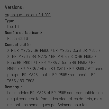
Versions :
organique - acier / SH-001
Type:
Disc16
Numéro du fabricant:
P000730016
Compatibilité :
XTR BR-M975 / BR-M966 / BR-M965 / Saint BR-M800 /
XT BR-M776 / BR-M775 / BR-M765 / SLX BR-M665 /
Hone BR-M601 / LX BR-M585 / Deore BR-M595 / BR-
M596 / BR-M535 / Alfine BR-S501 / BR-S500 / VTT sans
groupe : BR-M545 ; route : BR-R505 ; randonnée : BR-
T665 / BR-T605
Remarque :
Les modèles BR-M545 et BR-R505 sont compatibles en
ce qui concerne la forme des plaquettes de frein, mais
ne sont pas homologués par Shimano pour les