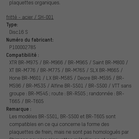
plaquettes organiques.
fritté - acier / SH-001
Type:
Disc16 S
Numéro du fabricant:
P100002785
Compatibilité :
XTR BR-M975 / BR-M966 / BR-M965 / Saint BR-M800 /
XT BR-M776 / BR-M775 / BR-M765 / SLX BR-M665 /
Hone BR-M601 / LX BR-M585 / Deore BR-M595 / BR-
M596 / BR-M535 / Alfine BR-S501 / BR-S500 / VTT sans
groupe : BR-M545 ; route : BR-R505 ; randonnée : BR-
T665 / BR-T605
Remarque :
Les modèles BR-S501, BR-S500 et BR-T605 sont
compatibles en ce qui concerne la forme des
plaquettes de frein, mais ne sont pas homologués par