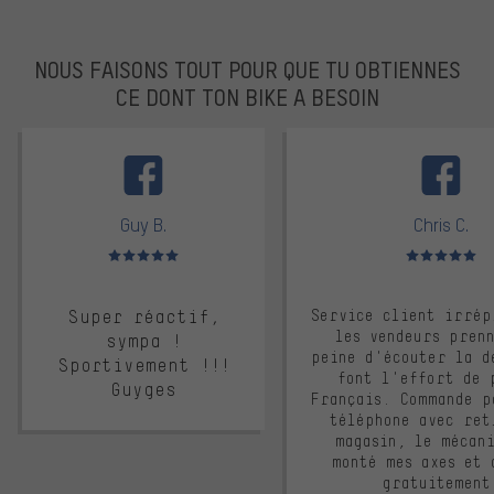
NOUS FAISONS TOUT POUR QUE TU OBTIENNES
CE DONT TON BIKE A BESOIN
facebook
Guy B.
Chris C.
Note moyenne : 5 sur 5
Note moyenne : 
Super réactif,
Service client irrép
les vendeurs pren
sympa !
peine d'écouter la d
Sportivement !!!
font l'effort de 
Guyges
Français. Commande p
téléphone avec ret
magasin, le mécan
monté mes axes et 
gratuitement