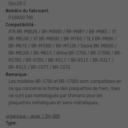
Disc28 S
Numéro du fabricant:
P100002790
Compatibilité :
XTR BR-M9020 / BR-M9000 / BR-M987 / BR-M985 / XT
BR-M8100 / XT BR-M8000 / BR-M785 / SLX BR-M666 /
BR-M675 / BR-M7000 / BR-M7100 / Deore BR-M6000 /
BR-M6100 / BR-M615 / Alfine BR-S700 / BR-S7000 / BR-
RS785 / BR-R785 / BR-R517 / BR-R515 / BR-R317 /
BR-R315 / BR-CX77 / BR-CX75
Remarque :
Les modèles BR-S700 et BR-S7000 sont compatibles en
ce qui concerne la forme des plaquettes de frein, mais
ne sont pas homologués par Shimano pour les
plaquettes métalliques et semi-métalliques.
organique - acier / SH-009
Type: