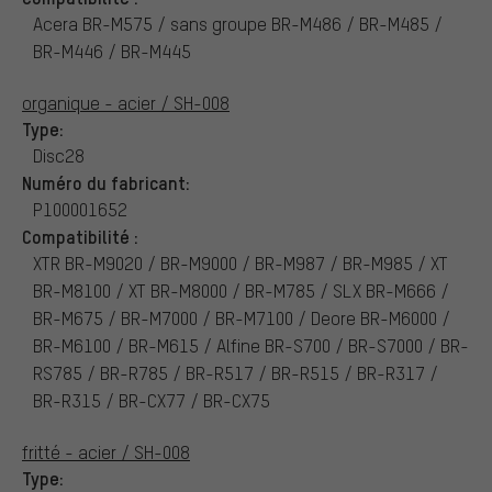
Acera BR-M575 / sans groupe BR-M486 / BR-M485 /
BR-M446 / BR-M445
organique - acier / SH-008
Type:
Disc28
Numéro du fabricant:
P100001652
Compatibilité :
XTR BR-M9020 / BR-M9000 / BR-M987 / BR-M985 / XT
BR-M8100 / XT BR-M8000 / BR-M785 / SLX BR-M666 /
BR-M675 / BR-M7000 / BR-M7100 / Deore BR-M6000 /
BR-M6100 / BR-M615 / Alfine BR-S700 / BR-S7000 / BR-
RS785 / BR-R785 / BR-R517 / BR-R515 / BR-R317 /
BR-R315 / BR-CX77 / BR-CX75
fritté - acier / SH-008
Type: