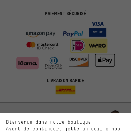
PAIEMENT SÉCURISÉ
Des offres plus adaptées
Au lieu de pubs au hasard, nous afficherons des offres plus
LIVRAISON RAPIDE
pertinentes. Les cookies de marketing nous aident à identifier tes
intérêts et à te présenter des offres et des conseils sur mesure.
Plus de performance
Ce que tu cherches sur notre boutique et ce dont tu as besoin :
ça nous intéresse. Avec les cookies 'performance', tu peux nous
aider à améliorer notre site Internet et la gamme de produits que
Laisse-toi conseiller
Bienvenue dans notre boutique !
nous proposons grâce à ton comportement d'achat.
Avant de continuer, jette un oeil à nos