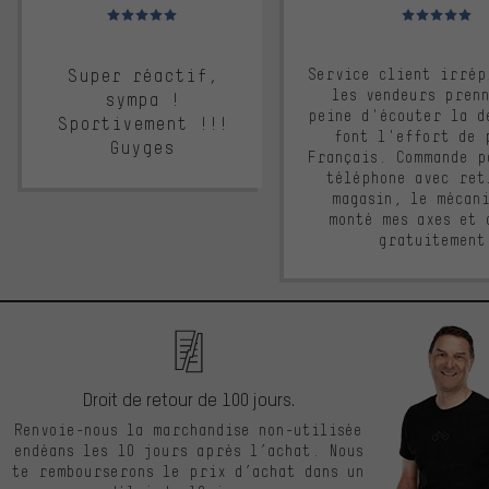
Note moyenne : 5 sur 5
Note moyenne : 
Super réactif,
Service client irrép
les vendeurs pren
sympa !
peine d'écouter la d
Sportivement !!!
font l'effort de 
Guyges
Français. Commande p
téléphone avec ret
magasin, le mécan
monté mes axes et 
gratuitement
Droit de retour de 100 jours.
Renvoie-nous la marchandise non-utilisée
endéans les 10 jours après l’achat. Nous
te rembourserons le prix d’achat dans un