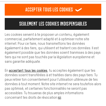
est plus confortable. Avec les cookies de confort, nous
établissons des liens avec des plateformes de médias sociaux.
RÉSILIER LE CONTRAT
Communauté d'Aix-la-Chapelle
Accepter tous les cookies
Nous pouvons ainsi mettre à ta disposition d'autres contenus et
informations utiles. De plus, tu as la possibilité d'utiliser des
Programme d'affiliation
Mentions Légales
Protection des données
services supplémentaires qui te permettent de trouver plus
Seulement les cookies indispensables
facilement les bons produits. Par exemple, nous proposons une
Conditions générales de vente
Plateforme d'Alerte
fonction de chat qui permet de répondre rapidement et
facilement aux questions.
Reprise des batteries
Corepile
Paramètres de cookies
Les cookies servent à te proposer un contenu, également
commercial, parfaitement adapté et à optimiser notre site
Cookies de base
Modifier le contraste
internet. Pour ce faire, nous transmettons tes données
Les cookies de base garantissent que tu puisses utiliser les
également à des tiers, qui utilisent et traitent ces données. Il est
fonctions de notre site web.
Tous les prix s'entendent en euros (MwSt hors) plus les
également possible que tes données soient tranmises à des pays
tiers qui ne sont pas touchés par la législation européenne et
frais de port
États-Unis
pour la livraison vers
.
sans garantie adéquate.
acceptant tous les cookies
En
, tu acceptes également que tes
données soient transférées à et traitées dans des pays tiers. Tu
peux retirer ton consentement pour l'utilisation ultérieure de tes
données à tout moment. Notre site internet ne sera toutefois alors
pas optimisé, et certaines fonctionnalités ne seront pas
accessibles. Tu trouveras de plus amples informations
ici
concernant tes droits de révocation
.