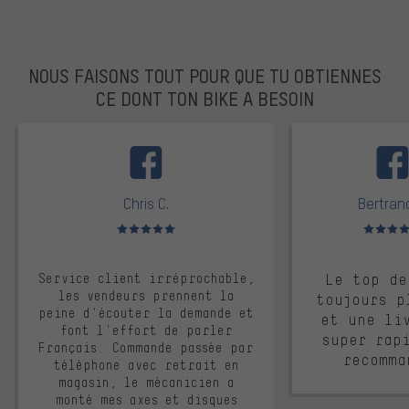
NOUS FAISONS TOUT POUR QUE TU OBTIENNES
CE DONT TON BIKE A BESOIN
facebook
Chris C.
Bertrand
Note moyenne : 5 sur 5
Note moyen
Service client irréprochable,
Le top de
les vendeurs prennent la
toujours p
peine d'écouter la demande et
et une li
font l'effort de parler
super rap
Français. Commande passée par
recomma
téléphone avec retrait en
magasin, le mécanicien a
monté mes axes et disques