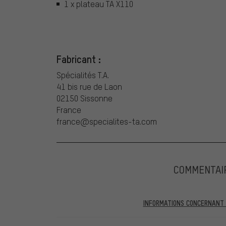
1 x plateau TA X110
Fabricant :
Spécialités T.A.
41 bis rue de Laon
02150 Sissonne
France
france@specialites-ta.com
COMMENTAI
INFORMATIONS CONCERNANT L
Dans les évaluations publiées, vous trouverez celles a