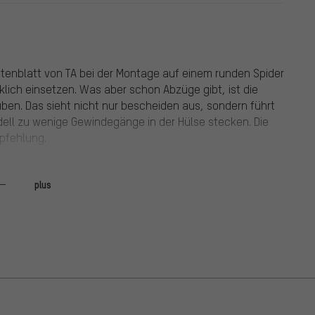
tenblatt von TA bei der Montage auf einem runden Spider
rklich einsetzen. Was aber schon Abzüge gibt, ist die
en. Das sieht nicht nur bescheiden aus, sondern führt
ell zu wenige Gewindegänge in der Hülse stecken. Die
pfehlung.
plus
rden weg geslepen, omdat het kettingblad eigenlijk
remel o.i.d. is dat zo gebeurd. Ik heb een 50/39
schroevenset. Het schakelt fantastisch met Di2.