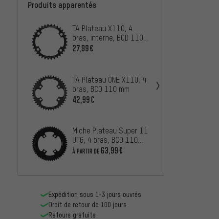
Produits apparentés
TA Plateau X110, 4
Shima
bras, interne, BCD 110
Ulteg
mm
vitess
27,99€
À PARTIR
TA Plateau ONE X110, 4
Strong
bras, BCD 110 mm
Shima
11vit.
42,99€
À PARTIR
mm
Miche Plateau Super 11
absol
UTG, 4 bras, BCD 110
Round
mm
Shima
63,99€
À PARTIR DE
À PARTIR
Ultegr
Expédition sous 1-3 jours ouvrés
Droit de retour de 100 jours
Retours gratuits