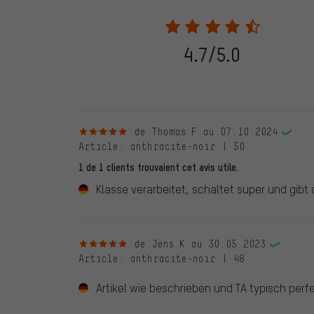
partir du 28.05.2022, seules les évaluations vérifiées
être indiqué lors de l'évaluation du produit. Nous ne va
de commande. Toutes les évaluations vérifiées sont ma
vérifiées jusqu'au 28.05.2022 et à partir du 28.05.202
4.7/5.0
évaluations de clients qui n'ont pas acheté chez nou
d'une coche verte. Nous publions toutes les évaluatio
5 sur 5 étoiles
de Thomas F.
au 07.10.2024
Article
: anthracite-noir | 50
1 de 1 clients trouvaient cet avis utile.
Klasse verarbeitet, schaltet super und gibt
5 sur 5 étoiles
de Jens K.
au 30.05.2023
Article
: anthracite-noir | 48
Artikel wie beschrieben und TA typisch perf