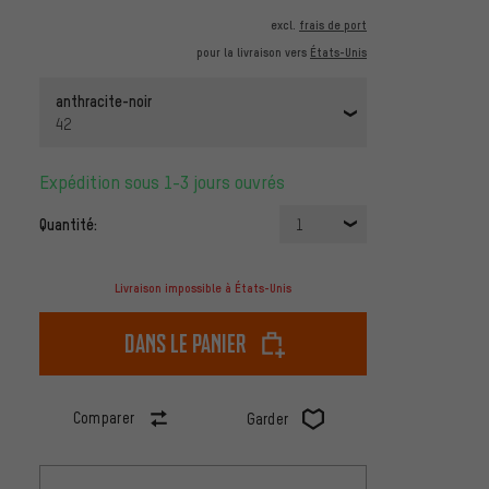
excl.
frais de port
pour la livraison vers
États-Unis
anthracite-noir
42
Expédition sous 1-3 jours ouvrés
Quantité:
1
Livraison impossible à États-Unis
dans le panier
Comparer
Garder