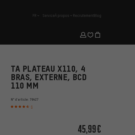
FR
Service
À propos
Recrutement
Blog
français
TA PLATEAU X110, 4
BRAS, EXTERNE, BCD
110 MM
N° d'article:
76427
6
45,99€