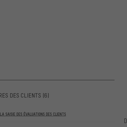
RES DES CLIENTS
(6)
A SAISIE DES ÉVALUATIONS DES CLIENTS
ntérieures au 28.05.2022 et celles postérieures au 28.05.2022. À