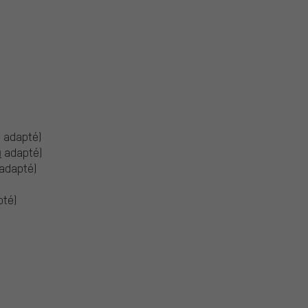
u adapté)
u
adapté)
adapté)
pté)