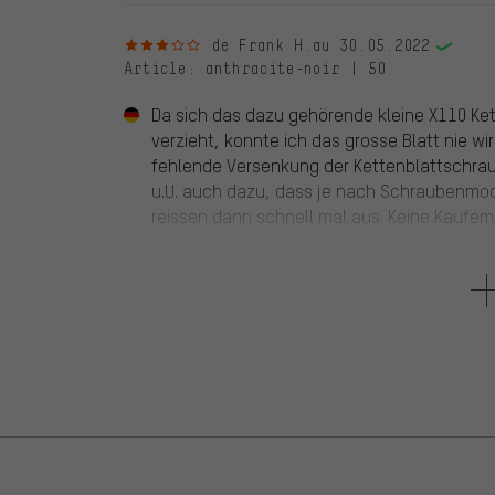
3 sur 5 étoiles
de Frank H.
au 30.05.2022
Article
: anthracite-noir | 50
Da sich das dazu gehörende kleine X110 Ket
verzieht, konnte ich das grosse Blatt nie wi
fehlende Versenkung der Kettenblattschraub
u.U. auch dazu, dass je nach Schraubenmod
reissen dann schnell mal aus. Keine Kaufem
5 sur 5 étoiles
de I.A D.
au 30.10.2021
Article
: anthracite-noir | 50
Voor een Ultegra R8000 moet een puntje wo
bedoel is voor een Ultegra R 6800. Met een D
combinatie met bijpassende Ultegra R 8000 