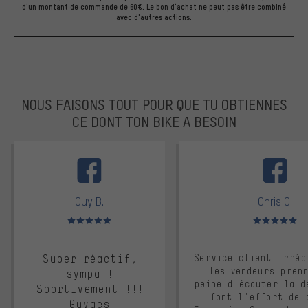
d'un montant de commande de 60€. Le bon d'achat ne peut pas être combiné
avec d'autres actions.
NOUS FAISONS TOUT POUR QUE TU OBTIENNES
CE DONT TON BIKE A BESOIN
facebook
Guy B.
Chris C.
Note moyenne : 5 sur 5
Note moyenne : 
Super réactif,
Service client irrép
les vendeurs pren
sympa !
peine d'écouter la d
Sportivement !!!
font l'effort de 
Guyges