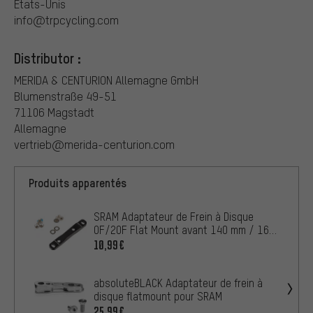
États-Unis
info@trpcycling.com
Distributor :
MERIDA & CENTURION Allemagne GmbH
Blumenstraße 49-51
71106 Magstadt
Allemagne
vertrieb@merida-centurion.com
Produits apparentés
SRAM Adaptateur de Frein à Disque
0F/20F Flat Mount avant 140 mm / 160
mm
10,99€
absoluteBLACK Adaptateur de frein à
disque flatmount pour SRAM
25,99€