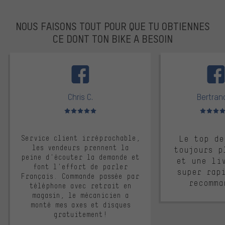
NOUS FAISONS TOUT POUR QUE TU OBTIENNES
CE DONT TON BIKE A BESOIN
facebook
Chris C.
Bertrand
Note moyenne : 5 sur 5
Note moyen
Service client irréprochable,
Le top de
les vendeurs prennent la
toujours p
peine d'écouter la demande et
et une li
font l'effort de parler
super rap
Français. Commande passée par
recomma
téléphone avec retrait en
magasin, le mécanicien a
monté mes axes et disques
gratuitement!