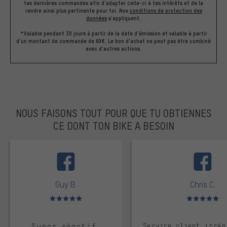
tes dernières commandes afin d'adapter celle-ci à tes intérêts et de la
rendre ainsi plus pertinente pour toi.
Nos
conditions de protection des
données
s'appliquent.
*Valable pendant 30 jours à partir de la date d'émission et valable à partir
d'un montant de commande de 60€. Le bon d'achat ne peut pas être combiné
avec d'autres actions.
NOUS FAISONS TOUT POUR QUE TU OBTIENNES
CE DONT TON BIKE A BESOIN
facebook
Guy B.
Chris C.
Note moyenne : 5 sur 5
Note moyenne : 
Super réactif,
Service client irrép