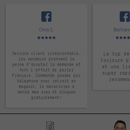
facebook
Chris C.
Bertrand
Note moyenne : 5 sur 5
Note moyen
Service client irréprochable,
Le top de
les vendeurs prennent la
toujours p
peine d'écouter la demande et
et une li
font l'effort de parler
super rap
Français. Commande passée par
recomma
téléphone avec retrait en
magasin, le mécanicien a
monté mes axes et disques
gratuitement!