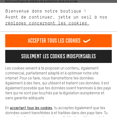
ça nous intéresse. Avec les cookies 'performance', tu peux nous
Notre politique en matière de protection de la vie privée
aider à améliorer notre site Internet et la gamme de produits que
Langue"
Bienvenue dans notre boutique !
nous proposons grâce à ton comportement d'achat.
Avant de continuer, jette un oeil à nos
Plus de confort
FR
EN
DE
ES
français
english
Deutsch
español
réglages concernant les cookies.
L'expérience d'achat est plus confortable. Ton expérience d'achat
est plus confortable. Avec les cookies de confort, nous
établissons des liens avec des plateformes de médias sociaux.
RÉSILIER LE CONTRAT
Communauté d'Aix-la-Chapelle
Accepter tous les cookies
Nous pouvons ainsi mettre à ta disposition d'autres contenus et
informations utiles. De plus, tu as la possibilité d'utiliser des
Programme d'affiliation
Mentions Légales
Protection des données
services supplémentaires qui te permettent de trouver plus
Seulement les cookies indispensables
facilement les bons produits. Par exemple, nous proposons une
Conditions générales de vente
Plateforme d'Alerte
fonction de chat qui permet de répondre rapidement et
facilement aux questions.
Reprise des batteries
Corepile
Paramètres de cookies
Les cookies servent à te proposer un contenu, également
commercial, parfaitement adapté et à optimiser notre site
Cookies de base
internet. Pour ce faire, nous transmettons tes données
Modifier le contraste
Les cookies de base garantissent que tu puisses utiliser les
également à des tiers, qui utilisent et traitent ces données. Il est
fonctions de notre site web.
également possible que tes données soient tranmises à des pays
Tous les prix s'entendent en euros (MwSt hors) plus les
tiers qui ne sont pas touchés par la législation européenne et
frais de port
États-Unis
pour la livraison vers
.
sans garantie adéquate.
acceptant tous les cookies
En
, tu acceptes également que tes
données soient transférées à et traitées dans des pays tiers. Tu