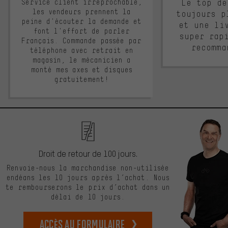
Service client irréprochable,
Le top de
les vendeurs prennent la
toujours p
peine d'écouter la demande et
et une li
font l'effort de parler
super rap
Français. Commande passée par
recomma
téléphone avec retrait en
magasin, le mécanicien a
monté mes axes et disques
gratuitement!
Droit de retour de 100 jours.
Renvoie-nous la marchandise non-utilisée
endéans les 10 jours après l’achat. Nous
te rembourserons le prix d’achat dans un
délai de 10 jours.
Accès au formulaire