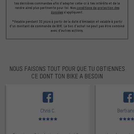
tes dernières commandes afin d'adapter celle-ci à tes intérêts et de la
rendre ainsi plus pertinente pour toi.
Nos
conditions de protection des
données
s'appliquent.
*Valable pendant 30 jours à partir de la date d'émission et valable à partir
d'un montant de commande de 60€. Le bon d'achat ne peut pas être combiné
avec d'autres actions.
NOUS FAISONS TOUT POUR QUE TU OBTIENNES
CE DONT TON BIKE A BESOIN
facebook
Chris C.
Bertrand
Note moyenne : 5 sur 5
Note moyen