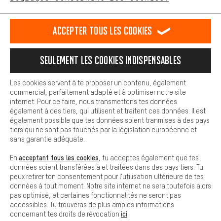
L'expérience d'achat est plus confortable. Ton expérience d'achat
est plus confortable. Avec les cookies de confort, nous
établissons des liens avec des plateformes de médias sociaux.
RÉSILIER LE CONTRAT
Communauté d'Aix-la-Chapelle
Accepter tous les cookies
Nous pouvons ainsi mettre à ta disposition d'autres contenus et
informations utiles. De plus, tu as la possibilité d'utiliser des
Programme d'affiliation
Mentions Légales
Protection des données
services supplémentaires qui te permettent de trouver plus
Seulement les cookies indispensables
facilement les bons produits. Par exemple, nous proposons une
Conditions générales de vente
Plateforme d'Alerte
fonction de chat qui permet de répondre rapidement et
facilement aux questions.
Reprise des batteries
Corepile
Paramètres de cookies
Les cookies servent à te proposer un contenu, également
commercial, parfaitement adapté et à optimiser notre site
Cookies de base
internet. Pour ce faire, nous transmettons tes données
Modifier le contraste
Les cookies de base garantissent que tu puisses utiliser les
également à des tiers, qui utilisent et traitent ces données. Il est
fonctions de notre site web.
également possible que tes données soient tranmises à des pays
Tous les prix s'entendent en euros (MwSt hors) plus les
tiers qui ne sont pas touchés par la législation européenne et
frais de port
États-Unis
pour la livraison vers
.
sans garantie adéquate.
acceptant tous les cookies
En
, tu acceptes également que tes
données soient transférées à et traitées dans des pays tiers. Tu
peux retirer ton consentement pour l'utilisation ultérieure de tes
données à tout moment. Notre site internet ne sera toutefois alors
pas optimisé, et certaines fonctionnalités ne seront pas
accessibles. Tu trouveras de plus amples informations
ici
concernant tes droits de révocation
.