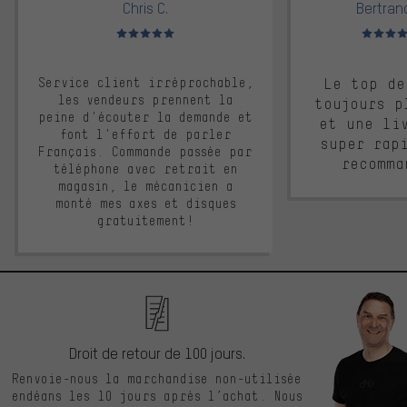
Chris C.
Bertrand
Note moyenne : 5 sur 5
Note moyen
Service client irréprochable,
Le top de
les vendeurs prennent la
toujours p
peine d'écouter la demande et
et une li
font l'effort de parler
super rap
Français. Commande passée par
recomma
téléphone avec retrait en
magasin, le mécanicien a
monté mes axes et disques
gratuitement!
Droit de retour de 100 jours.
Renvoie-nous la marchandise non-utilisée
endéans les 10 jours après l’achat. Nous