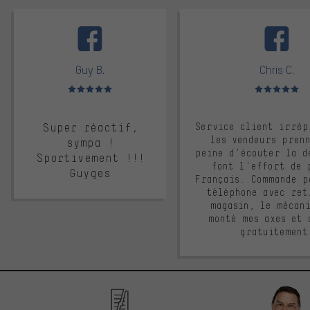
facebook
Guy B.
Chris C.
Note moyenne : 5 sur 5
Note moyenne : 
Super réactif,
Service client irrép
les vendeurs pren
sympa !
peine d'écouter la d
Sportivement !!!
font l'effort de 
Guyges
Français. Commande p
téléphone avec ret
magasin, le mécan
monté mes axes et 
gratuitement