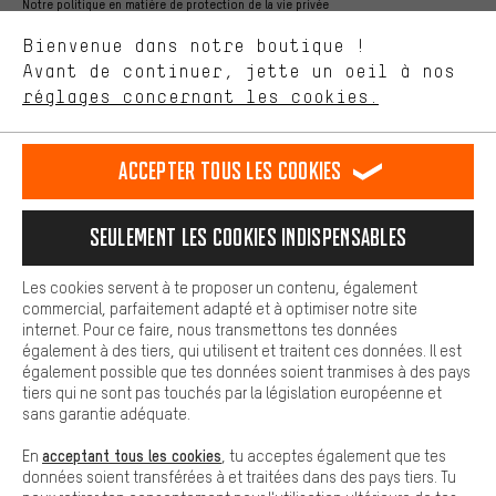
ça nous intéresse. Avec les cookies 'performance', tu peux nous
Notre politique en matière de protection de la vie privée
aider à améliorer notre site Internet et la gamme de produits que
Langue"
Bienvenue dans notre boutique !
nous proposons grâce à ton comportement d'achat.
Avant de continuer, jette un oeil à nos
Plus de confort
FR
EN
DE
ES
français
english
Deutsch
español
réglages concernant les cookies.
L'expérience d'achat est plus confortable. Ton expérience d'achat
est plus confortable. Avec les cookies de confort, nous
établissons des liens avec des plateformes de médias sociaux.
RÉSILIER LE CONTRAT
Communauté d'Aix-la-Chapelle
Accepter tous les cookies
Nous pouvons ainsi mettre à ta disposition d'autres contenus et
informations utiles. De plus, tu as la possibilité d'utiliser des
Programme d'affiliation
Mentions Légales
Protection des données
services supplémentaires qui te permettent de trouver plus
Seulement les cookies indispensables
facilement les bons produits. Par exemple, nous proposons une
Conditions générales de vente
Plateforme d'Alerte
fonction de chat qui permet de répondre rapidement et
facilement aux questions.
Reprise des batteries
Corepile
Paramètres de cookies
Les cookies servent à te proposer un contenu, également
commercial, parfaitement adapté et à optimiser notre site
Cookies de base
internet. Pour ce faire, nous transmettons tes données
Modifier le contraste
Les cookies de base garantissent que tu puisses utiliser les
également à des tiers, qui utilisent et traitent ces données. Il est
fonctions de notre site web.
également possible que tes données soient tranmises à des pays
Tous les prix s'entendent en euros (MwSt hors) plus les
tiers qui ne sont pas touchés par la législation européenne et
frais de port
États-Unis
pour la livraison vers
.
sans garantie adéquate.
acceptant tous les cookies
En
, tu acceptes également que tes
données soient transférées à et traitées dans des pays tiers. Tu