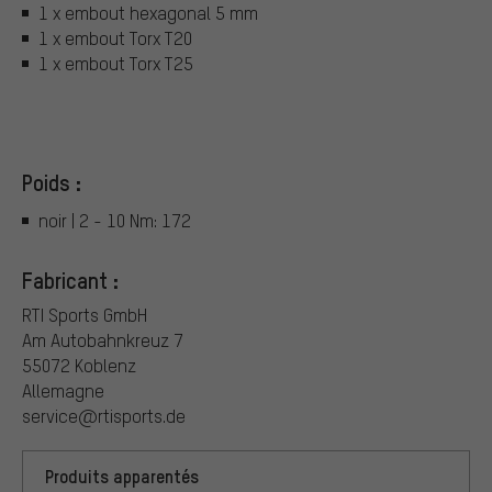
1 x embout hexagonal 5 mm
1 x embout Torx T20
1 x embout Torx T25
Poids :
noir | 2 - 10 Nm: 172
Fabricant :
RTI Sports GmbH
Am Autobahnkreuz 7
55072 Koblenz
Allemagne
service@rtisports.de
Produits apparentés