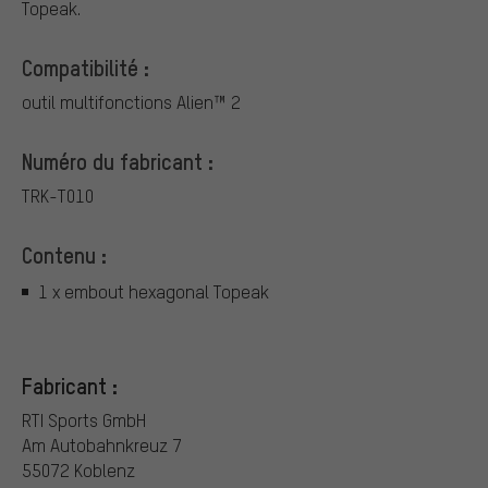
Topeak.
Compatibilité :
outil multifonctions Alien™ 2
Numéro du fabricant :
TRK-T010
Contenu :
1 x embout hexagonal Topeak
Fabricant :
RTI Sports GmbH
Am Autobahnkreuz 7
55072 Koblenz