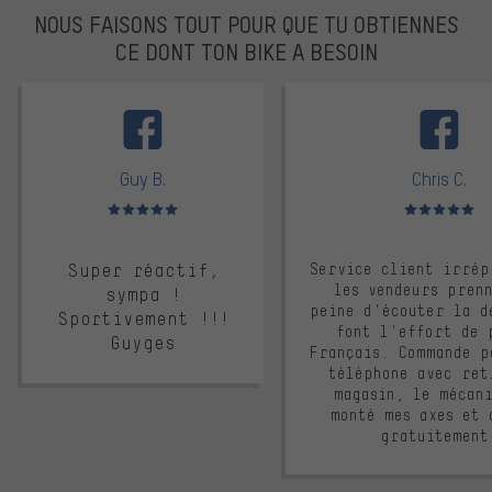
NOUS FAISONS TOUT POUR QUE TU OBTIENNES
CE DONT TON BIKE A BESOIN
facebook
Guy B.
Chris C.
Note moyenne : 5 sur 5
Note moyenne : 
Super réactif,
Service client irrép
les vendeurs pren
sympa !
peine d'écouter la d
Sportivement !!!
font l'effort de 
Guyges
Français. Commande p
téléphone avec ret
magasin, le mécan
monté mes axes et 
gratuitement