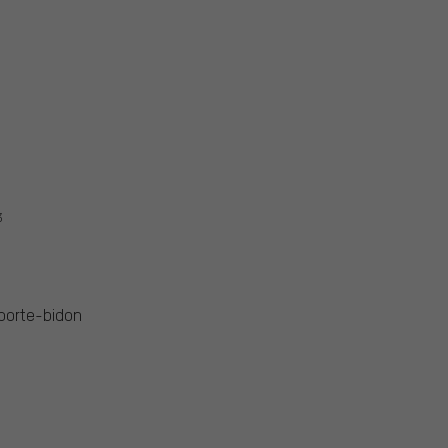
3
 porte-bidon