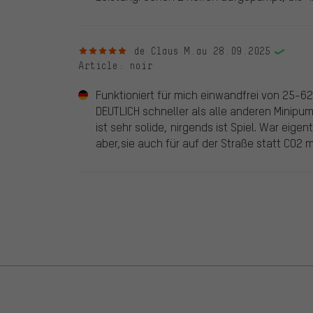
5 sur 5 étoiles
de Claus M.
au 28.09.2025
Article
: noir
Funktioniert für mich einwandfrei von 25-622
DEUTLICH schneller als alle anderen Minipump
ist sehr solide, nirgends ist Spiel. War eigen
aber,sie auch für auf der Straße statt CO2