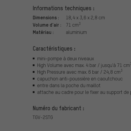
Informations techniques :
Dimensions :
18,4 x 3,6 x 2,8 cm
3
Volume d'air :
71 cm
Matériau :
aluminium
Caractéristiques :
mini-pompe à deux niveaux
High Volume avec max. 4 bar / jusqu'à 71 cm
3
High Pressure avec max. 6 bar / 24,8 cm
capuchon anti-poussière en caoutchouc
entre dans la poche du maillot
attache au cadre pour le fixer au support de
Numéro du fabricant :
TGV-2STG