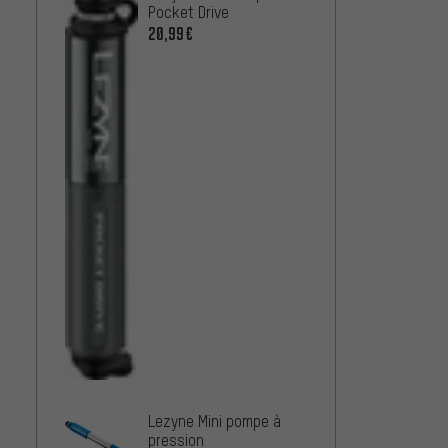
Pocket Drive
Pocket
20,99€
À PARTIR
Topea
Lezyne Mini pompe à
Roadie
pression
20,99