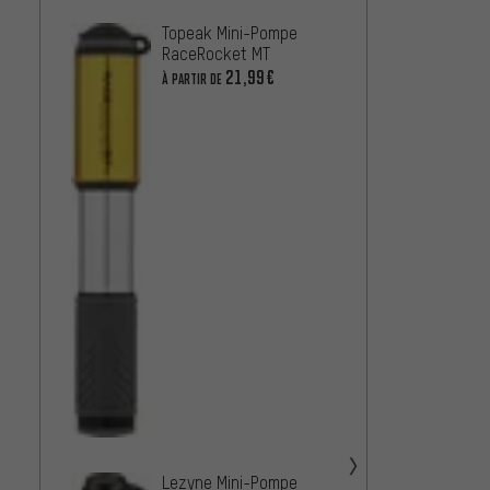
Topeak Mini-Pompe
Topea
RaceRocket MT
Pocke
21,99€
14,99
À PARTIR DE
Lezyne Mini-Pompe
Lezyn