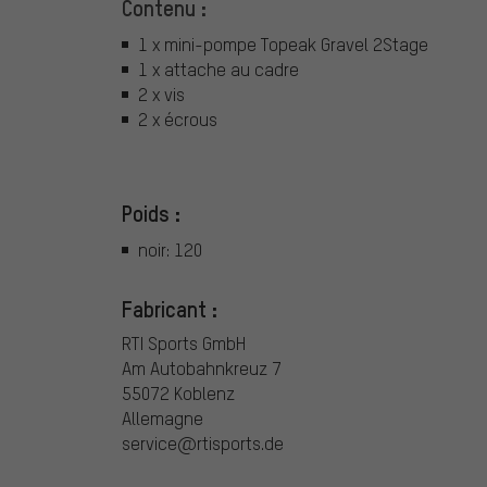
Contenu :
1 x mini-pompe Topeak Gravel 2Stage
1 x attache au cadre
2 x vis
2 x écrous
Poids :
noir: 120
Fabricant :
RTI Sports GmbH
Am Autobahnkreuz 7
55072 Koblenz
Allemagne
service@rtisports.de