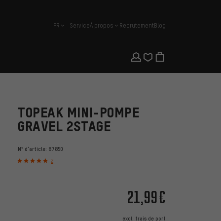
FR
Service
À propos
Recrutement
Blog
français
TOPEAK MINI-POMPE
GRAVEL 2STAGE
N° d'article:
87850
2
21,99€
excl.
frais de port