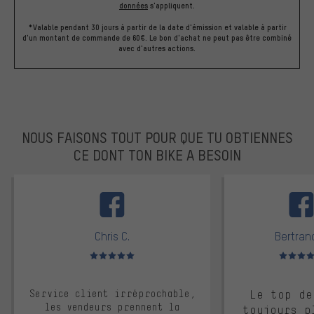
données
s'appliquent.
*Valable pendant 30 jours à partir de la date d'émission et valable à partir
d'un montant de commande de 60€. Le bon d'achat ne peut pas être combiné
avec d'autres actions.
NOUS FAISONS TOUT POUR QUE TU OBTIENNES
CE DONT TON BIKE A BESOIN
facebook
Chris C.
Bertrand
Note moyenne : 5 sur 5
Note moyen
Service client irréprochable,
Le top de
les vendeurs prennent la
toujours p