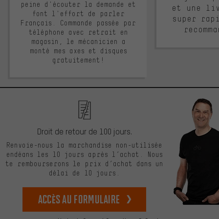
peine d'écouter la demande et
et une li
font l'effort de parler
super rap
Français. Commande passée par
recomma
téléphone avec retrait en
magasin, le mécanicien a
monté mes axes et disques
gratuitement!
Droit de retour de 100 jours.
Renvoie-nous la marchandise non-utilisée
endéans les 10 jours après l’achat. Nous
te rembourserons le prix d’achat dans un
délai de 10 jours.
Accès au formulaire