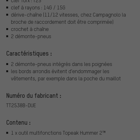
clef Torx : T25
clef à rayons : 14G / 15G
dérive-chaîne (11/12 vitesses, chez Campagnolo la
broche de raccordement doit être comprimée)
crochet à chaîne
2 démonte-pneus
Caractéristiques :
2 démonte-pneus intégrés dans les poignées
les bords arrondis évitent d'endommager les
vêtements, par exemple dans la poche du maillot
Numéro du fabricant :
TT2538B-DUE
Contenu :
1 x outil multifonctions Topeak Hummer 2™