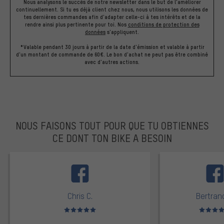
Nous analysons le succès de notre newsletter dans le but de l'améliorer
continuellement. Si tu es déjà client chez nous, nous utilisons les données de
tes dernières commandes afin d'adapter celle-ci à tes intérêts et de la
rendre ainsi plus pertinente pour toi.
Nos
conditions de protection des
données
s'appliquent.
*Valable pendant 30 jours à partir de la date d'émission et valable à partir
d'un montant de commande de 60€. Le bon d'achat ne peut pas être combiné
avec d'autres actions.
NOUS FAISONS TOUT POUR QUE TU OBTIENNES
CE DONT TON BIKE A BESOIN
facebook
Chris C.
Bertrand
Note moyenne : 5 sur 5
Note moyen