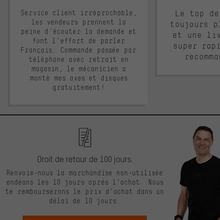
Service client irréprochable,
Le top de
les vendeurs prennent la
toujours p
peine d'écouter la demande et
et une li
font l'effort de parler
super rap
Français. Commande passée par
recomma
téléphone avec retrait en
magasin, le mécanicien a
monté mes axes et disques
gratuitement!
Droit de retour de 100 jours.
Renvoie-nous la marchandise non-utilisée
endéans les 10 jours après l’achat. Nous
te rembourserons le prix d’achat dans un
délai de 10 jours.