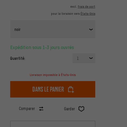
excl.
frais de port
pour la livraison vers
États-Unis
noir
Expédition sous 1-3 jours ouvrés
Quantité:
1
Livraison impossible à États-Unis
dans le panier
Comparer
Garder