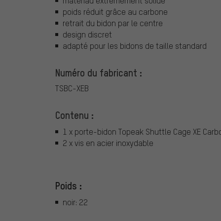
matériau extrêmement solide
poids réduit grâce au carbone
retrait du bidon par le centre
design discret
adapté pour les bidons de taille standard
Numéro du fabricant :
TSBC-XEB
Contenu :
1 x porte-bidon Topeak Shuttle Cage XE Carb
2 x vis en acier inoxydable
Poids :
noir: 22