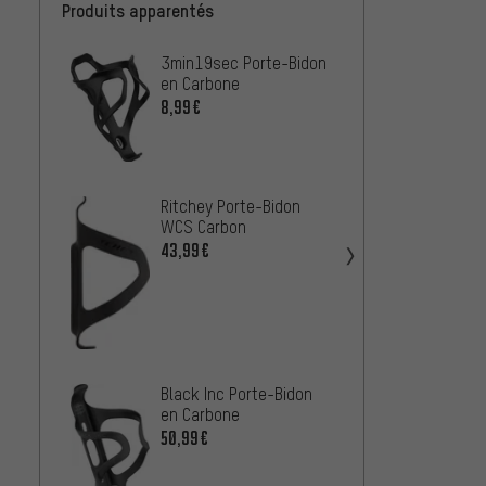
Produits apparentés
3min19sec Porte-Bidon
tune P
en Carbone
Linkst
Rechts
8,99€
38,99
gauche
Ritchey Porte-Bidon
FSA Po
WCS Carbon
Force
43,99€
33,99
Black Inc Porte-Bidon
Elite 
en Carbone
Carbo
50,99€
19,99