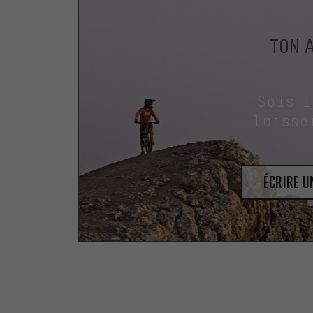
TON 
Sois 
laisse
Écrire 