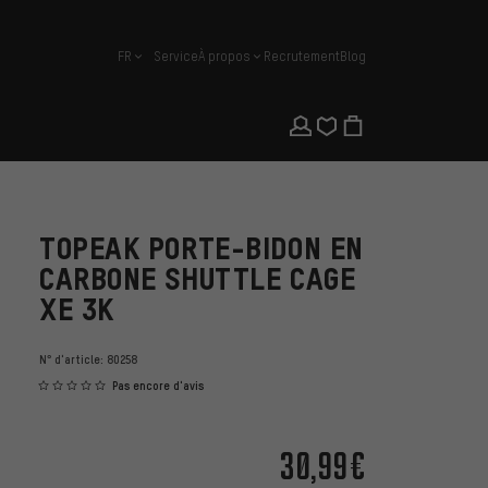
FR
Service
À propos
Recrutement
Blog
français
TOPEAK PORTE-BIDON EN
CARBONE SHUTTLE CAGE
XE 3K
N° d'article:
80258
Pas encore d'avis
30,99€