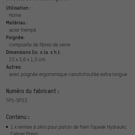
Utilisation :
Home
Matériau :
acier trempé
Poignée:
composite de fibres de verre
Dimensions (lo. x la. x h.):
23 x 3,6 x 1,5 cm
Autres:
avec poignée ergonomique caoutchoutée extra longue
Numéro du fabricant :
TPS-SP23
Contenu :
1 x remise à zéro pour piston de frein Topeak Hydraulic
Caliper Press