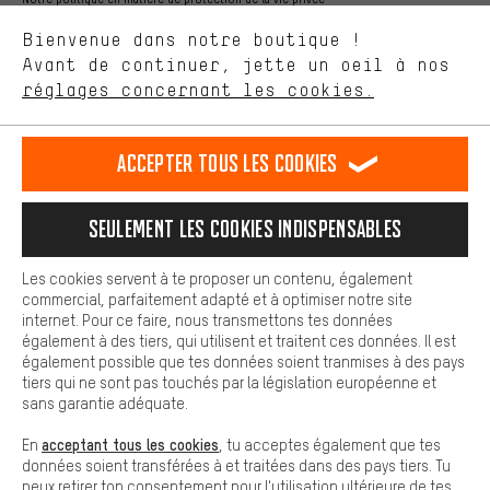
aider à améliorer notre site Internet et la gamme de produits que
Langue"
Bienvenue dans notre boutique !
nous proposons grâce à ton comportement d'achat.
Avant de continuer, jette un oeil à nos
Plus de confort
FR
EN
DE
ES
français
english
Deutsch
español
réglages concernant les cookies.
L'expérience d'achat est plus confortable. Ton expérience d'achat
est plus confortable. Avec les cookies de confort, nous
établissons des liens avec des plateformes de médias sociaux.
RÉSILIER LE CONTRAT
Communauté d'Aix-la-Chapelle
Accepter tous les cookies
Nous pouvons ainsi mettre à ta disposition d'autres contenus et
informations utiles. De plus, tu as la possibilité d'utiliser des
Programme d'affiliation
Mentions Légales
Protection des données
services supplémentaires qui te permettent de trouver plus
Seulement les cookies indispensables
facilement les bons produits. Par exemple, nous proposons une
Conditions générales de vente
Plateforme d'Alerte
fonction de chat qui permet de répondre rapidement et
facilement aux questions.
Reprise des batteries
Corepile
Paramètres de cookies
Les cookies servent à te proposer un contenu, également
commercial, parfaitement adapté et à optimiser notre site
Cookies de base
Modifier le contraste
internet. Pour ce faire, nous transmettons tes données
Les cookies de base garantissent que tu puisses utiliser les
également à des tiers, qui utilisent et traitent ces données. Il est
fonctions de notre site web.
Tous les prix s'entendent en euros (MwSt hors) plus les
également possible que tes données soient tranmises à des pays
tiers qui ne sont pas touchés par la législation européenne et
frais de port
États-Unis
pour la livraison vers
.
sans garantie adéquate.
acceptant tous les cookies
En
, tu acceptes également que tes
données soient transférées à et traitées dans des pays tiers. Tu
peux retirer ton consentement pour l'utilisation ultérieure de tes