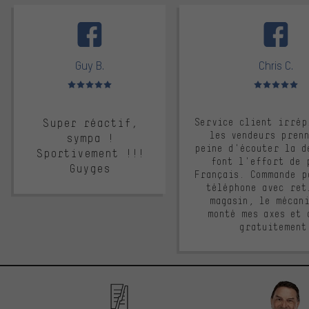
facebook
Guy B.
Chris C.
Note moyenne : 5 sur 5
Note moyenne : 
Super réactif,
Service client irrép
les vendeurs pren
sympa !
peine d'écouter la d
Sportivement !!!
font l'effort de 
Guyges
Français. Commande p
téléphone avec ret
magasin, le mécan
monté mes axes et 
gratuitement