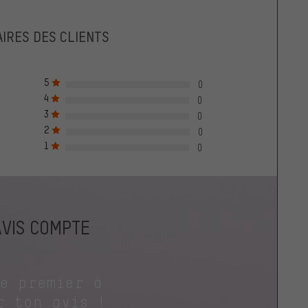
IRES DES CLIENTS
5
0
4
0
3
0
2
0
1
0
AVIS COMPTE
le premier à
r ton avis !