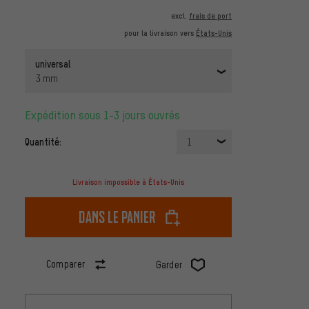
excl.
frais de port
pour la livraison vers
États-Unis
universal
3 mm
Expédition sous 1-3 jours ouvrés
Quantité:
1
Livraison impossible à États-Unis
dans le panier
Comparer
Garder